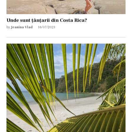
Unde sunt țânțarii din Costa Rica?
by
Jeanina Vlad
16/07/2023