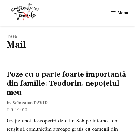
Skip
to
Menu
Emigranti
content
in
Tenerife
TAG:
mail
Poze cu o parte foarte importantă
din familie: Teodorin, nepoţelul
meu
by
Sebastian DAVID
12/04/2010
Graţie unei descoperiri de-a lui Seb pe internet, am
reuşit să comunicăm aproape gratis cu oamenii din