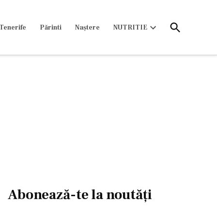
Open
Tenerife
Părinti
Naștere
NUTRITIE
Search
Open
dropdown
menu
Abonează-te la noutăți