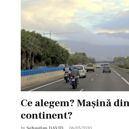
Ce alegem? Maşină din
continent?
by
Sebastian DAVID
06/05/2010