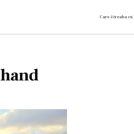
Care-i treaba cu 
d hand