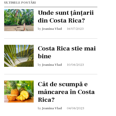
ULTIMELE POSTĂRI
Unde sunt țânțarii
din Costa Rica?
by
Jeanina Vlad
16/07/2023
Costa Rica stie mai
bine
by
Jeanina Vlad
10/06/2023
Cât de scumpă e
mâncarea în Costa
Rica?
by
Jeanina Vlad
04/06/2023