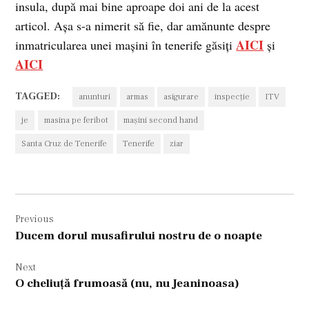
insula, după mai bine aproape doi ani de la acest
articol. Așa s-a nimerit să fie, dar amănunte despre
AICI
inmatricularea unei mașini în tenerife găsiți
și
AICI
TAGGED:
anunturi
armas
asigurare
inspecţie
ITV
je
masina pe feribot
maşini second hand
Santa Cruz de Tenerife
Tenerife
ziar
Navigare
Previous
în
Ducem dorul musafirului nostru de o noapte
articole
Next
O cheliuţă frumoasă (nu, nu Jeaninoasa)