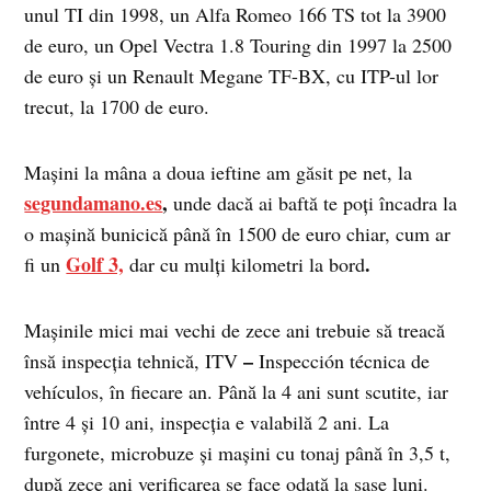
unul TI din 1998, un Alfa Romeo 166 TS tot la 3900
de euro, un Opel Vectra 1.8 Touring din 1997 la 2500
de euro şi un Renault Megane TF-BX, cu ITP-ul lor
trecut, la 1700 de euro.
Maşini la mâna a doua ieftine am găsit pe net, la
segundamano.es
,
unde dacă ai baftă te poţi încadra la
o maşină bunicică până în 1500 de euro chiar, cum ar
Golf 3,
.
fi un
dar cu mulţi kilometri la bord
Maşinile mici mai vechi de zece ani trebuie să treacă
–
însă inspecţia tehnică, ITV
Inspección técnica de
vehículos, în fiecare an. Până la 4 ani sunt scutite, iar
între 4 şi 10 ani, inspecţia e valabilă 2 ani. La
furgonete, microbuze şi maşini cu tonaj până în 3,5 t,
după zece ani verificarea se face odată la şase luni.