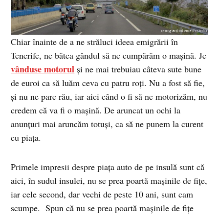
Chiar înainte de a ne străluci ideea emigrării în
Tenerife, ne bătea gândul să ne cumpărăm o maşină. Je
vânduse motorul
şi ne mai trebuiau câteva sute bune
de euroi ca să luăm ceva cu patru roţi. Nu a fost să fie,
şi nu ne pare rău, iar aici când o fi să ne motorizăm, nu
credem că va fi o maşină. De aruncat un ochi la
anunţuri mai aruncăm totuşi, ca să ne punem la curent
cu piaţa.
Primele impresii despre piaţa auto de pe insulă sunt că
aici, în sudul insulei, nu se prea poartă maşinile de fiţe,
iar cele second, dar vechi de peste 10 ani, sunt cam
scumpe. Spun că nu se prea poartă maşinile de fiţe