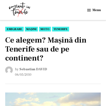
Skip
to
Menu
Emigranti
content
in
Tenerife
POSTED
EMIGRARE
MAŞINI
MOTO
TENERIFE
IN
Ce alegem? Maşină din
Tenerife sau de pe
continent?
by
Sebastian DAVID
06/05/2010