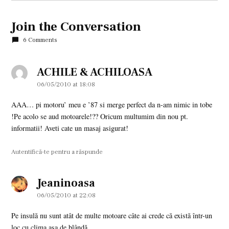
Join the Conversation
6 Comments
ACHILE & ACHILOASA
says:
06/05/2010 at 18:08
AAA… pi motoru’ meu e ’87 si merge perfect da n-am nimic in tobe
!Pe acolo se aud motoarele!?? Oricum multumim din nou pt.
informatii! Aveti cate un masaj asigurat!
Autentifică-te pentru a răspunde
Jeaninoasa
says:
06/05/2010 at 22:08
Pe insulă nu sunt atât de multe motoare câte ai crede că există într-un
loc cu clima aşa de blândă.