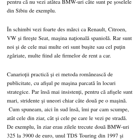
pentru că nu vezi atâtea BMW-uri câte sunt pe şoselele
din Sibiu de exemplu.
În schimbi vezi foarte des mărci ca Renault, Citroen,
VW şi fireşte Seat, maşina naţională spaniolă. Rar sunt
noi şi de cele mai multe ori sunt buşite sau cel puţin
zgâriate, multe fiind ale firmelor de rent a car.
Canarioţii practică şi ei metoda românească de
publicitate, cu afişul pe maşina parcată în locuri
strategice. Par însă mai insistenţi, pentru că afişele sunt
mari, stridente şi uneori chiar câte două pe o maşină.
Cum spuneam, aici în sud însă, îmi par cam scumpe,
atât cele din ziar, cât şi cele pe care le vezi pe stradă.
De exemplu, în ziar erau zilele trecute două BMW-uri
325 la 3900 de euro, unul TDS Touring din 1997 şi