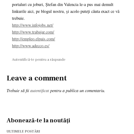
portaluri cu joburi, Ştefan din Valencia le-a pus mai demult
linkurile aici, pe blogul nostru, şi acolo puteţi căuta exact ce vă
trebuie.
http://www.infojobs.net/
http://www.trabajar.com/
http://empleo.elpais.com/
http://www.adecco.es/
Autentifică-te pentru a răspunde
Leave a comment
Leave
a
Trebuie să fii
autentificat
pentru a publica un comentariu.
comment
Abonează-te la noutăți
ULTIMELE POSTĂRI