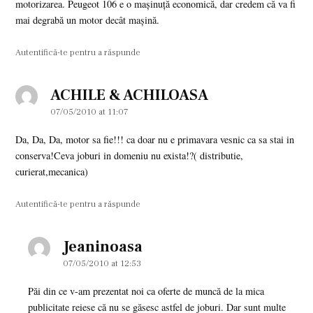
motorizarea. Peugeot 106 e o maşinuţă economică, dar credem că va fi
mai degrabă un motor decât maşină.
Autentifică-te pentru a răspunde
ACHILE & ACHILOASA
says:
07/05/2010 at 11:07
Da, Da, Da, motor sa fie!!! ca doar nu e primavara vesnic ca sa stai in
conserva!Ceva joburi in domeniu nu exista!?( distributie,
curierat,mecanica)
Autentifică-te pentru a răspunde
Jeaninoasa
says:
07/05/2010 at 12:53
Păi din ce v-am prezentat noi ca oferte de muncă de la mica
publicitate reiese că nu se găsesc astfel de joburi. Dar sunt multe