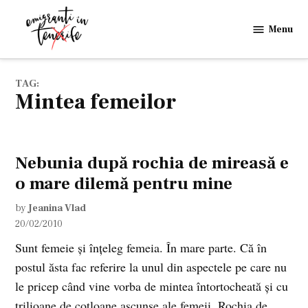
Skip
to
Menu
Emigranti
content
in
Tenerife
TAG:
mintea femeilor
Nebunia după rochia de mireasă e
o mare dilemă pentru mine
by
Jeanina Vlad
20/02/2010
Sunt femeie şi înţeleg femeia. În mare parte. Că în
postul ăsta fac referire la unul din aspectele pe care nu
le pricep când vine vorba de mintea întortocheată şi cu
trilioane de cotloane ascunse ale femeii. Rochia de