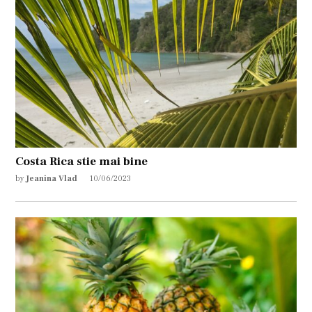
Costa Rica stie mai bine
by
Jeanina Vlad
10/06/2023