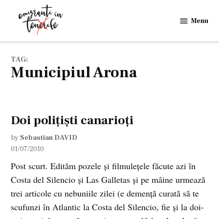
Skip
to
Menu
Emigranti
content
in
Tenerife
TAG:
municipiul Arona
Doi poliţişti canarioţi
by
Sebastian DAVID
01/07/2010
Post scurt. Edităm pozele şi filmuleţele făcute azi în
Costa del Silencio şi Las Galletas şi pe mâine urmează
trei articole cu nebuniile zilei (e demenţă curată să te
scufunzi în Atlantic la Costa del Silencio, fie şi la doi-