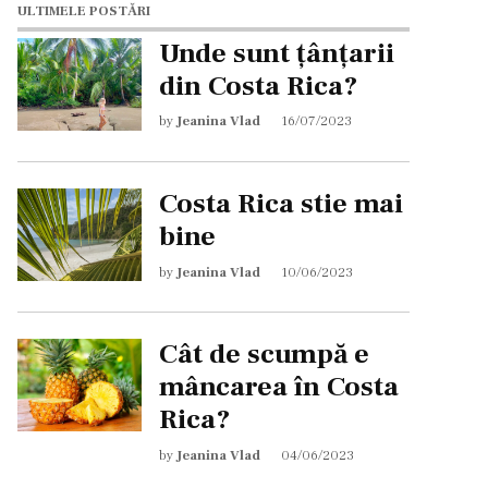
ULTIMELE POSTĂRI
Unde sunt țânțarii
din Costa Rica?
by
Jeanina Vlad
16/07/2023
Costa Rica stie mai
bine
by
Jeanina Vlad
10/06/2023
Cât de scumpă e
mâncarea în Costa
Rica?
by
Jeanina Vlad
04/06/2023