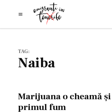
Skip
to
Emigranti
Descoperim
content
lumea
in
Tenerife
TAG:
naiba
Marijuana o cheamă şi 
primul fum