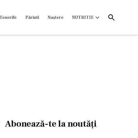
Open
Tenerife
Părinti
Naștere
NUTRITIE
Search
Open
dropdown
menu
Abonează-te la noutăți