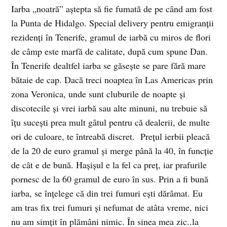
Iarba „noatră” aştepta să fie fumată de pe când am fost
la Punta de Hidalgo. Special delivery pentru emigranţii
rezidenţi în Tenerife, gramul de iarbă cu miros de flori
de câmp este marfă de calitate, după cum spune Dan.
În Tenerife dealtfel iarba se găseşte se pare fără mare
bătaie de cap. Dacă treci noaptea în Las Americas prin
zona Veronica, unde sunt cluburile de noapte şi
discotecile şi vrei iarbă sau alte minuni, nu trebuie să
îţu suceşti prea mult gâtul pentru că dealerii, de multe
ori de culoare, te întreabă discret. Preţul ierbii pleacă
de la 20 de euro gramul şi merge până la 40, în funcţie
de cât e de bună. Haşişul e la fel ca preţ, iar prafurile
pornesc de la 60 gramul de euro în sus. Prin a fi bună
iarba, se înţelege că din trei fumuri eşti dărâmat. Eu
am tras fix trei fumuri şi nefumat de atâta vreme, nici
nu am simţit în plămâni nimic. În sinea mea zic..la