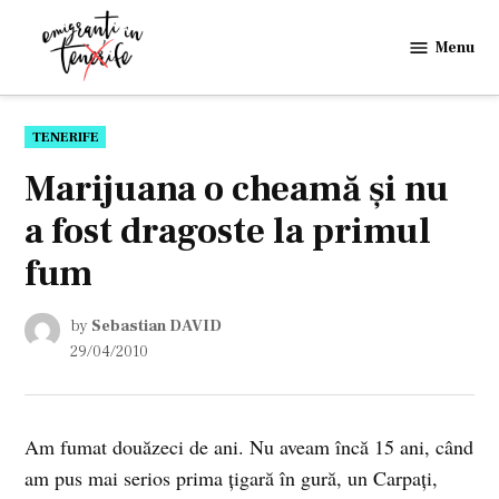
Skip
to
Menu
Emigranti
content
in
Tenerife
POSTED
TENERIFE
IN
Marijuana o cheamă şi nu
a fost dragoste la primul
fum
by
Sebastian DAVID
29/04/2010
Am fumat douăzeci de ani. Nu aveam încă 15 ani, când
am pus mai serios prima ţigară în gură, un Carpaţi,