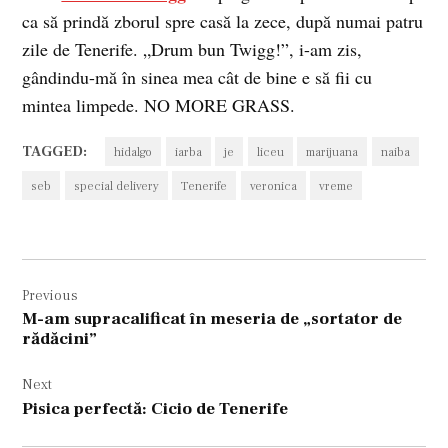
ca să prindă zborul spre casă la zece, după numai patru
zile de Tenerife. „Drum bun Twigg!”, i-am zis,
gândindu-mă în sinea mea cât de bine e să fii cu
mintea limpede. NO MORE GRASS.
TAGGED:
hidalgo
iarba
je
liceu
marijuana
naiba
seb
special delivery
Tenerife
veronica
vreme
Navigare
Previous
în
M-am supracalificat în meseria de „sortator de
articole
rădăcini”
Next
Pisica perfectă: Cicio de Tenerife