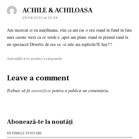
ACHILE & ACHILOASA
says:
29/04/2010 at 20:54
Am incercat si eu marihuana, stiu ca am ras o ora stand in fund in fata
unei casute verzi ca ce verde e ,apoi am plans stand in primul rand la
un spectacol Divertis de era sa -si uite aia replicile!E hay!!!
Autentifică-te pentru a răspunde
Leave a comment
Leave
a
Trebuie să fii
autentificat
pentru a publica un comentariu.
comment
Abonează-te la noutăți
ULTIMELE POSTĂRI