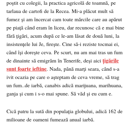
poştit cu colegii, la practica agricolă de toamnă, pe
tarlaua de cartofi de la Recea. Mi-a plăcut mult să
fumez şi am încercat cam toate mărcile care au apărut
pe piaţă când eram în liceu, dar recunosc că e mai bine
fără ţigări, acum după ce le-am lăsat de două luni, la
insistenţele lui Je, fireşte. Cine să-i reziste tocmai ei,
când îşi doreşte ceva. Pe scurt, nu am mai tras un fum
ţigările
de dinainte să emigrăm în Tenerife, deşi aici
sunt foarte ieftine
. Nada, până marţi seara, când s-a
ivit ocazia pe care o aşteptam de ceva vreme, să trag
un fum..de iarbă, canabis adică marijuana, marihuana,
ganja şi cum i s-o mai spune. Să văd şi eu cum e.
Cică patru la sută din populaţia globului, adică 162 de
milioane de oameni fumează anual iarbă.