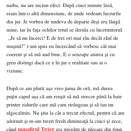
naiba, nu are niciun efect. După cinci minute însă,
eram într-o altă dimensiune, de unde vedeam lucrurile
din jur. Je vorbea de undeva de departe deşi era lângă
mine, iar în faţa ochilor totul se derula cu încetinitorul.
„Je să nu încerci! E de trei ori mai rău decât răul de
maşină!” i-am spus eu încercând să vorbesc cât mai
coerent şi să mă aud bine. E o senzaţie aiurea şi cu
greu distingi dacă ce e în jur e realitate sau ai o
viziune.
După ce am plutit aşa vreo juma de oră, mă durea
puţin capul aşa că am reuşit să mă strecor până la baie
printre zidurile care mă cam strângeau şi să iau un
algocalmin. Nu ştiu la cât a trecut efectul, pentru că am
adormit şi m-am trezit fresh dimineaţă la cinci şi zece,
musafirul Twigg
când
era pregătit de plecare din timp