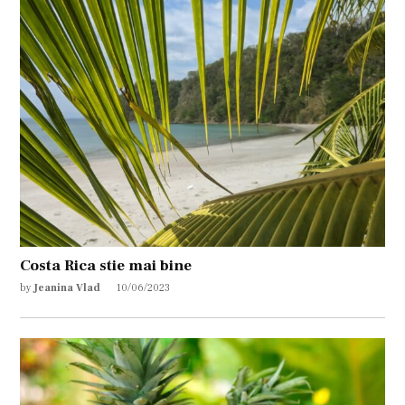
Costa Rica stie mai bine
by
Jeanina Vlad
10/06/2023