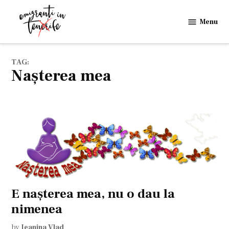
Skip
to
Menu
Emigranti
content
in
Tenerife
TAG:
nașterea mea
E naşterea mea, nu o dau la
nimenea
by
Jeanina Vlad