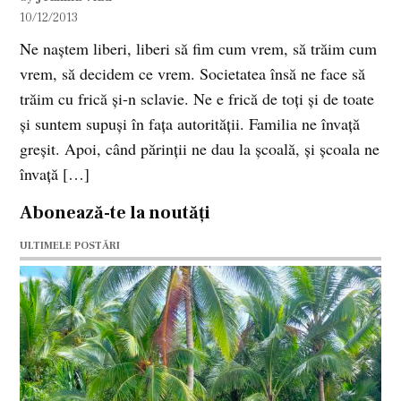
10/12/2013
Ne naștem liberi, liberi să fim cum vrem, să trăim cum
vrem, să decidem ce vrem. Societatea însă ne face să
trăim cu frică și-n sclavie. Ne e frică de toți și de toate
și suntem supuși în fața autorității. Familia ne învață
greșit. Apoi, când părinții ne dau la școală, și școala ne
învață […]
Abonează-te la noutăți
ULTIMELE POSTĂRI