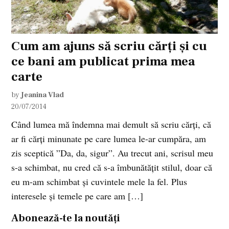
Cum am ajuns să scriu cărți și cu
ce bani am publicat prima mea
carte
by
Jeanina Vlad
20/07/2014
Când lumea mă îndemna mai demult să scriu cărți, că
ar fi cărți minunate pe care lumea le-ar cumpăra, am
zis sceptică ”Da, da, sigur”. Au trecut ani, scrisul meu
s-a schimbat, nu cred că s-a îmbunătățit stilul, doar că
eu m-am schimbat și cuvintele mele la fel. Plus
interesele și temele pe care am […]
Abonează-te la noutăți