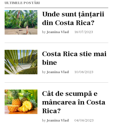
ULTIMELE POSTĂRI
Unde sunt țânțarii
din Costa Rica?
by
Jeanina Vlad
16/07/2023
Costa Rica stie mai
bine
by
Jeanina Vlad
10/06/2023
Cât de scumpă e
mâncarea în Costa
Rica?
by
Jeanina Vlad
04/06/2023