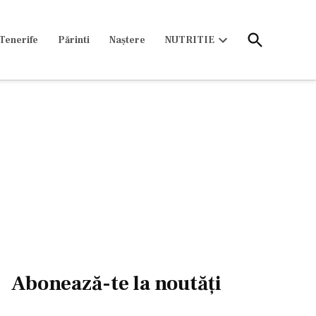
Open
Tenerife
Părinti
Naștere
NUTRITIE
Search
Open
dropdown
menu
Abonează-te la noutăți