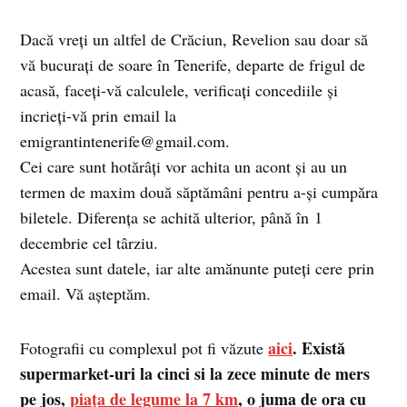
Dacă vreți un altfel de Crăciun, Revelion sau doar să
vă bucurați de soare în Tenerife, departe de frigul de
acasă, faceți-vă calculele, verificați concediile și
incrieți-vă prin email la
emigrantintenerife@gmail.com
.
Cei care sunt hotărâți vor achita un acont și au un
termen de maxim două săptămâni pentru a-și cumpăra
biletele. Diferența se achită ulterior, până în 1
decembrie cel târziu.
Acestea sunt datele, iar alte amănunte puteți cere prin
email. Vă așteptăm.
aici
. Există
Fotografii cu complexul pot fi văzute
supermarket-uri la cinci si la zece minute de mers
pe jos,
piața de legume la 7 km
, o juma de ora cu