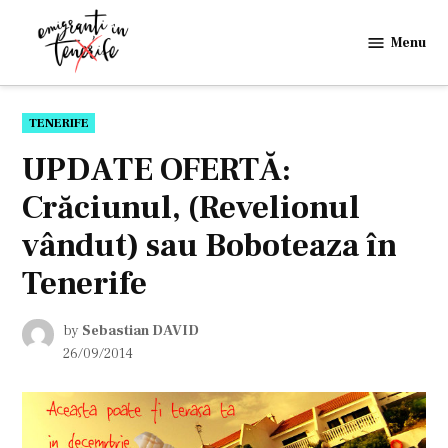
Skip
to
Menu
Emigranti
content
in
Tenerife
POSTED
TENERIFE
IN
UPDATE OFERTĂ:
Crăciunul, (Revelionul
vândut) sau Boboteaza în
Tenerife
by
Sebastian DAVID
26/09/2014