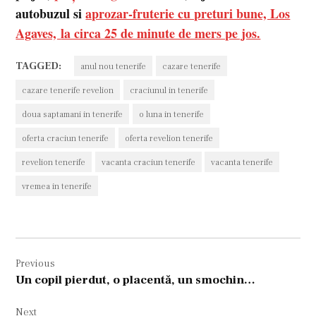
autobuzul si
aprozar-fruterie cu preturi bune, Los
Agaves,
la circa 25 de minute de mers pe jos.
TAGGED:
anul nou tenerife
cazare tenerife
cazare tenerife revelion
craciunul in tenerife
doua saptamani in tenerife
o luna in tenerife
oferta craciun tenerife
oferta revelion tenerife
revelion tenerife
vacanta craciun tenerife
vacanta tenerife
vremea in tenerife
Navigare
Previous
în
Un copil pierdut, o placentă, un smochin…
articole
Next