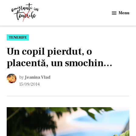
Skip
to
Menu
Emigranti
content
in
Tenerife
POSTED
TENERIFE
IN
Un copil pierdut, o
placentă, un smochin…
by
Jeanina Vlad
15/09/2014