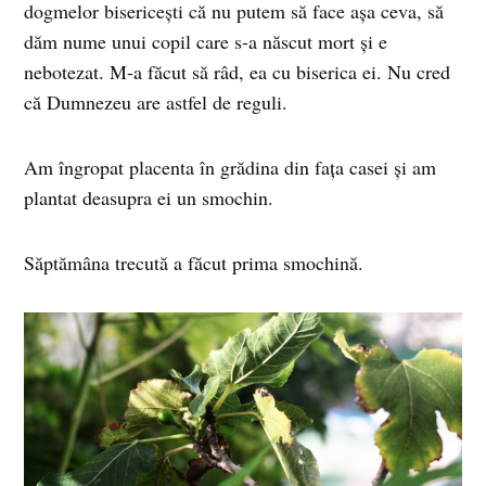
dogmelor bisericești că nu putem să face așa ceva, să
dăm nume unui copil care s-a născut mort și e
nebotezat. M-a făcut să râd, ea cu biserica ei. Nu cred
că Dumnezeu are astfel de reguli.
Am îngropat placenta în grădina din fața casei și am
plantat deasupra ei un smochin.
Săptămâna trecută a făcut prima smochină.