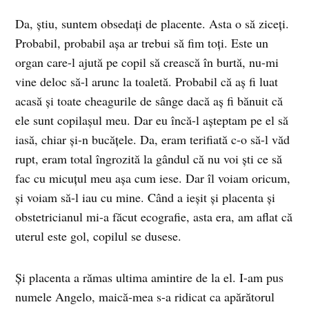
Da, știu, suntem obsedați de placente. Asta o să ziceți.
Probabil, probabil așa ar trebui să fim toți. Este un
organ care-l ajută pe copil să crească în burtă, nu-mi
vine deloc să-l arunc la toaletă. Probabil că aș fi luat
acasă și toate cheagurile de sânge dacă aș fi bănuit că
ele sunt copilașul meu. Dar eu încă-l așteptam pe el să
iasă, chiar și-n bucățele. Da, eram terifiată c-o să-l văd
rupt, eram total îngrozită la gândul că nu voi ști ce să
fac cu micuțul meu așa cum iese. Dar îl voiam oricum,
și voiam să-l iau cu mine. Când a ieșit și placenta și
obstetricianul mi-a făcut ecografie, asta era, am aflat că
uterul este gol, copilul se dusese.
Și placenta a rămas ultima amintire de la el. I-am pus
numele Angelo, maică-mea s-a ridicat ca apărătorul