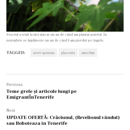
Fructul a venit la nici măcar un an de când am plantat puietul. În
noiembrie se împlinește un an de când l-am pierdut pe Angelo.
TAGGED:
avort spontan
placenta
smochin
Navigare
Previous
în
Teme grele și articole lungi pe
articole
EmigrantÎnTenerife
Next
UPDATE OFERTĂ: Crăciunul, (Revelionul vândut)
sau Boboteaza în Tenerife