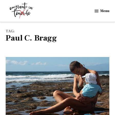
Skip
to
Menu
Emigranti
content
in
Tenerife
TAG:
Paul C. Bragg