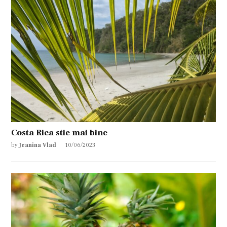
Costa Rica stie mai bine
by
Jeanina Vlad
10/06/2023