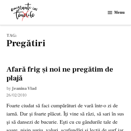
Skip
to
Menu
Emigranti
content
in
Tenerife
TAG:
pregătiri
Afară frig şi noi ne pregătim de
plajă
by
Jeanina Vlad
26/02/2010
Foarte ciudat să faci cumpărături de vară într-o zi de
iarnă. Dar şi foarte plăcut. Îţi vine să râzi, să sari în sus
şi să dansezi de bucurie. Eşti cu cu gândurile tale de
soare, nisip auriu, valuri, scufundări şi lecţii de surf iar