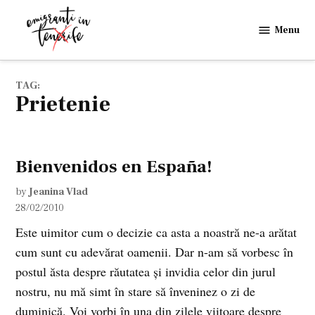
Skip
to
Menu
Emigranti
content
in
Tenerife
TAG:
prietenie
Bienvenidos en España!
by
Jeanina Vlad
28/02/2010
Este uimitor cum o decizie ca asta a noastră ne-a arătat
cum sunt cu adevărat oamenii. Dar n-am să vorbesc în
postul ăsta despre răutatea şi invidia celor din jurul
nostru, nu mă simt în stare să înveninez o zi de
duminică. Voi vorbi în una din zilele viitoare despre