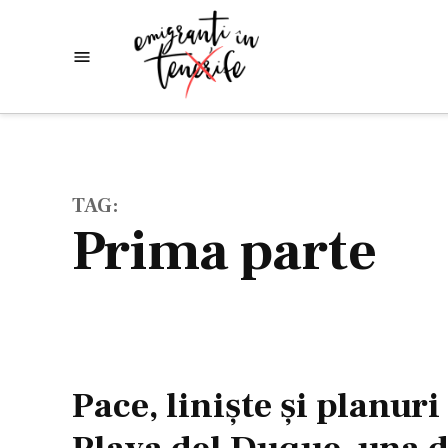
Skip
to
Emigranti
Descoperim
content
lumea
in
Tenerife
TAG:
prima parte
Pace, linişte şi planuri