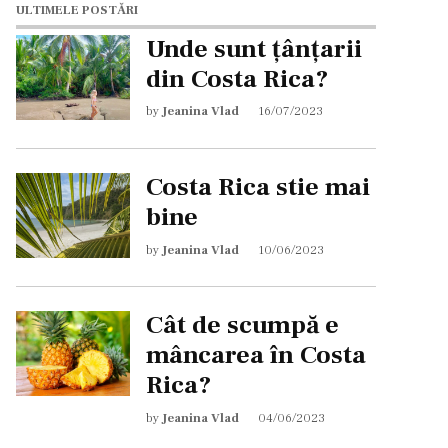
ULTIMELE POSTĂRI
Unde sunt țânțarii
din Costa Rica?
by
Jeanina Vlad
16/07/2023
Costa Rica stie mai
bine
by
Jeanina Vlad
10/06/2023
Cât de scumpă e
mâncarea în Costa
Rica?
by
Jeanina Vlad
04/06/2023