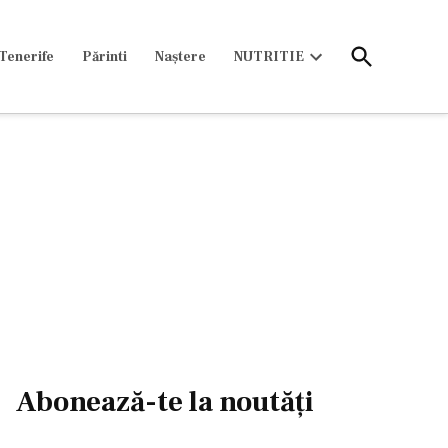
Open
Tenerife
Părinti
Naștere
NUTRITIE
Search
Open
dropdown
menu
Abonează-te la noutăți