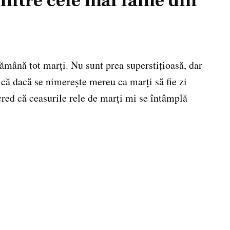
intre cele mai faine din
tămână tot marţi. Nu sunt prea superstiţioasă, dar
 că dacă se nimereşte mereu ca marţi să fie zi
 cred că ceasurile rele de marţi mi se întâmplă