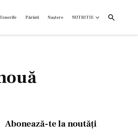
Open
Tenerife
Părinti
Naștere
NUTRITIE
Search
Open
dropdown
menu
 nouă
Abonează-te la noutăți