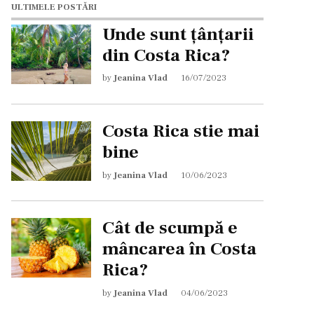
ULTIMELE POSTĂRI
Unde sunt țânțarii
din Costa Rica?
by
Jeanina Vlad
16/07/2023
Costa Rica stie mai
bine
by
Jeanina Vlad
10/06/2023
Cât de scumpă e
mâncarea în Costa
Rica?
by
Jeanina Vlad
04/06/2023