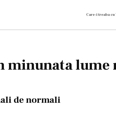
Care-i treaba cu 
 în minunata lume
ali de normali