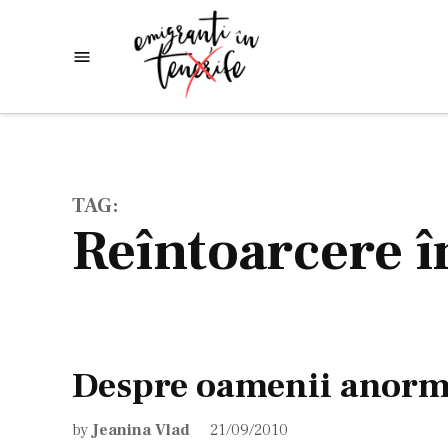
Skip
to
Emigranti
Descoperim
content
lumea
in
Tenerife
TAG:
reîntoarcere
Despre oamenii anorm
by
Jeanina Vlad
21/09/2010