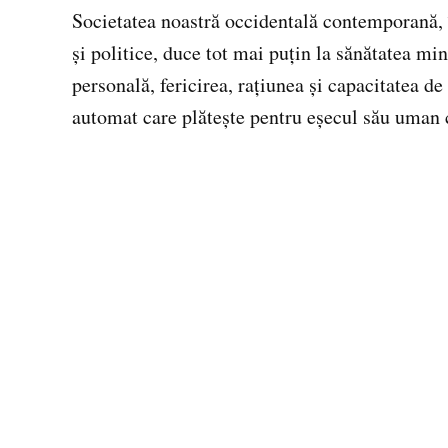
Societatea noastră occidentală contemporană, î
şi politice, duce tot mai puţin la sănătatea mi
personală, fericirea, raţiunea şi capacitatea de
automat care plăteşte pentru eşecul său uman c