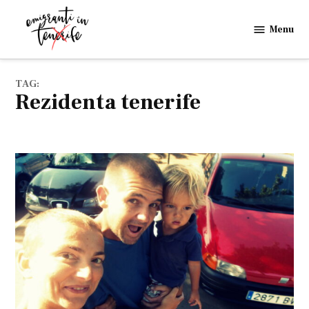
Skip
to
Menu
Emigranti
content
in
Tenerife
TAG:
rezidenta tenerife