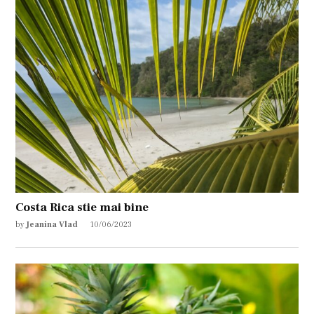
Costa Rica stie mai bine
by
Jeanina Vlad
10/06/2023