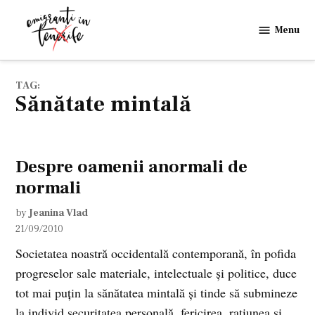
Skip
to
Menu
Emigranti
content
in
Tenerife
TAG:
sănătate mintală
Despre oamenii anormali de
normali
by
Jeanina Vlad
21/09/2010
Societatea noastră occidentală contemporană, în pofida
progreselor sale materiale, intelectuale şi politice, duce
tot mai puţin la sănătatea mintală şi tinde să submineze
la individ securitatea personală, fericirea, raţiunea şi