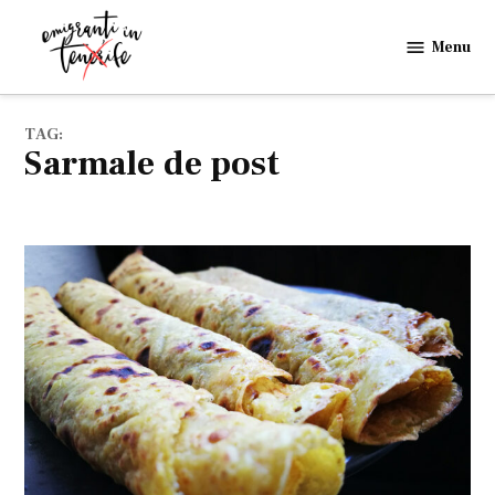
Skip
to
Menu
Emigranti
content
in
Tenerife
TAG:
sarmale de post