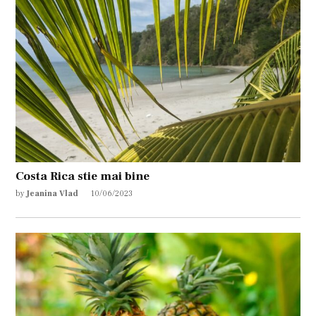
Costa Rica stie mai bine
by
Jeanina Vlad
10/06/2023