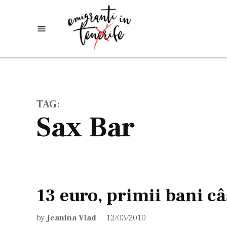
Skip
to
Emigranti
Descoperim
content
lumea
in
Tenerife
TAG:
Sax Bar
13 euro, primii bani câ
by
Jeanina Vlad
12/03/2010