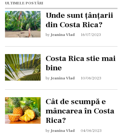
ULTIMELE POSTĂRI
Unde sunt țânțarii
din Costa Rica?
by
Jeanina Vlad
16/07/2023
Costa Rica stie mai
bine
by
Jeanina Vlad
10/06/2023
Cât de scumpă e
mâncarea în Costa
Rica?
by
Jeanina Vlad
04/06/2023