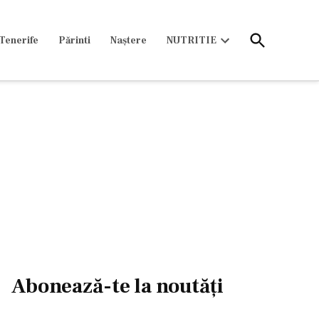
Open
Tenerife
Părinti
Naștere
NUTRITIE
Search
Open
dropdown
menu
Abonează-te la noutăți