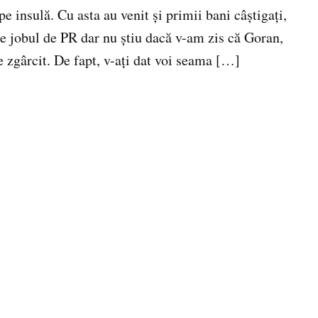
 insulă. Cu asta au venit şi primii bani câştigaţi,
 jobul de PR dar nu ştiu dacă v-am zis că Goran,
e zgârcit. De fapt, v-aţi dat voi seama […]