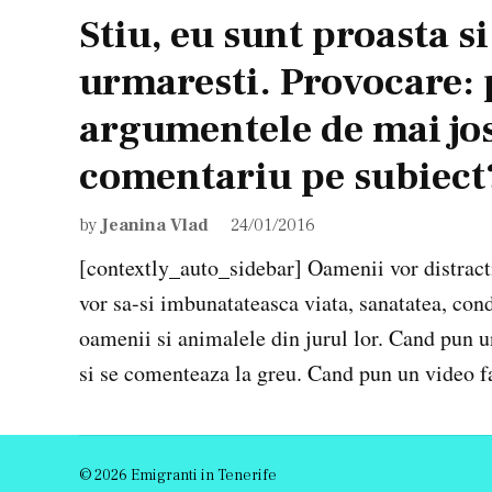
Stiu, eu sunt proasta si
urmaresti. Provocare: p
argumentele de mai jos 
comentariu pe subiect
by
Jeanina Vlad
24/01/2016
[contextly_auto_sidebar] Oamenii vor distractie
vor sa-si imbunatateasca viata, sanatatea, condi
oamenii si animalele din jurul lor. Cand pun 
si se comenteaza la greu. Cand pun un video fa
© 2026 Emigranti in Tenerife