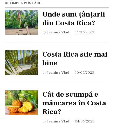
ULTIMELE POSTĂRI
Unde sunt țânțarii
din Costa Rica?
by
Jeanina Vlad
16/07/2023
Costa Rica stie mai
bine
by
Jeanina Vlad
10/06/2023
Cât de scumpă e
mâncarea în Costa
Rica?
by
Jeanina Vlad
04/06/2023