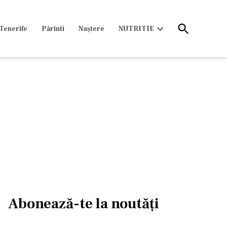
Open
Tenerife
Părinti
Naștere
NUTRITIE
Search
Open
dropdown
menu
Abonează-te la noutăți