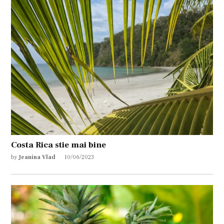
Costa Rica stie mai bine
by
Jeanina Vlad
10/06/2023