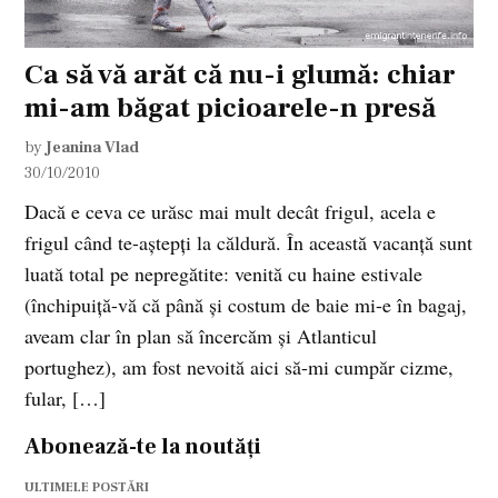
Ca să vă arăt că nu-i glumă: chiar
mi-am băgat picioarele-n presă
by
Jeanina Vlad
30/10/2010
Dacă e ceva ce urăsc mai mult decât frigul, acela e
frigul când te-aștepți la căldură. În această vacanță sunt
luată total pe nepregătite: venită cu haine estivale
(închipuiță-vă că până și costum de baie mi-e în bagaj,
aveam clar în plan să încercăm și Atlanticul
portughez), am fost nevoită aici să-mi cumpăr cizme,
fular, […]
Abonează-te la noutăți
ULTIMELE POSTĂRI