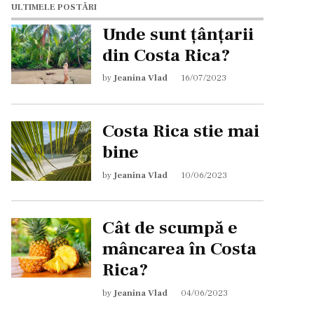
ULTIMELE POSTĂRI
Unde sunt țânțarii
din Costa Rica?
by
Jeanina Vlad
16/07/2023
Costa Rica stie mai
bine
by
Jeanina Vlad
10/06/2023
Cât de scumpă e
mâncarea în Costa
Rica?
by
Jeanina Vlad
04/06/2023