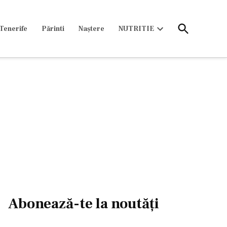
Open
Tenerife
Părinti
Naștere
NUTRITIE
Search
Open
dropdown
menu
Abonează-te la noutăți