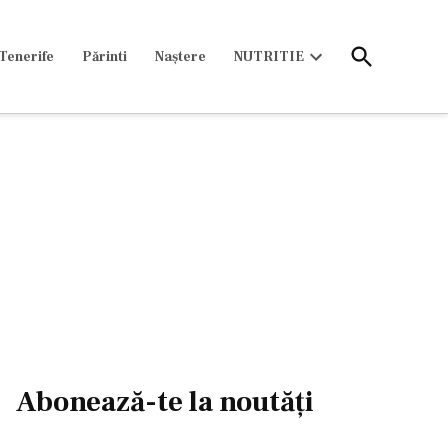
Open
Tenerife
Părinti
Naștere
NUTRITIE
Search
Open
dropdown
menu
Abonează-te la noutăți