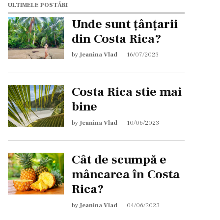
ULTIMELE POSTĂRI
Unde sunt țânțarii
din Costa Rica?
by
Jeanina Vlad
16/07/2023
Costa Rica stie mai
bine
by
Jeanina Vlad
10/06/2023
Cât de scumpă e
mâncarea în Costa
Rica?
by
Jeanina Vlad
04/06/2023