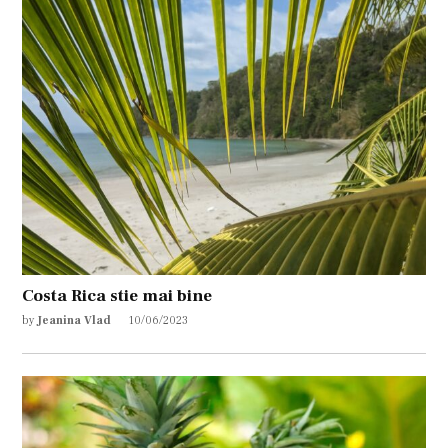
Costa Rica stie mai bine
by
Jeanina Vlad
10/06/2023