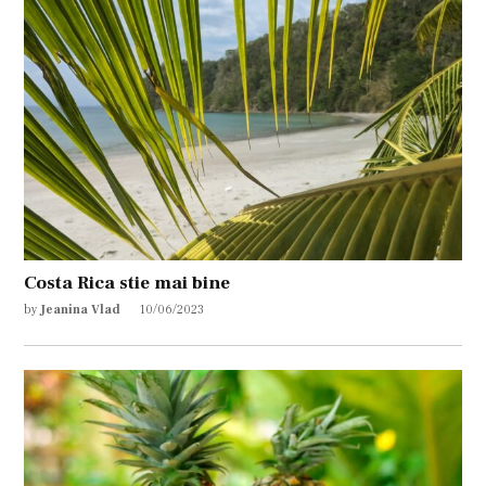
Costa Rica stie mai bine
by
Jeanina Vlad
10/06/2023