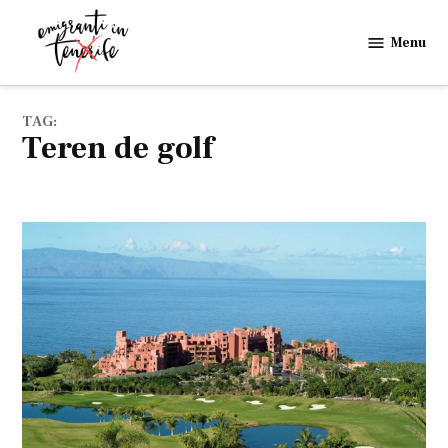
Skip
to
Menu
Emigranti
content
in
Tenerife
TAG:
teren de golf