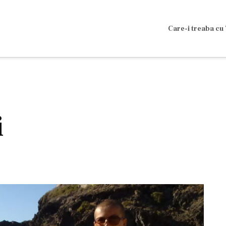
Care-i treaba cu 
i