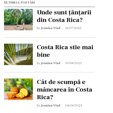
ULTIMELE POSTĂRI
Unde sunt țânțarii
din Costa Rica?
by
Jeanina Vlad
16/07/2023
Costa Rica stie mai
bine
by
Jeanina Vlad
10/06/2023
Cât de scumpă e
mâncarea în Costa
Rica?
by
Jeanina Vlad
04/06/2023