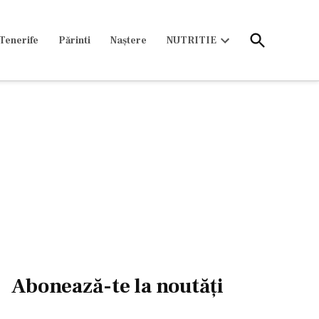
Open
Tenerife
Părinti
Naștere
NUTRITIE
Search
Open
dropdown
menu
Abonează-te la noutăți