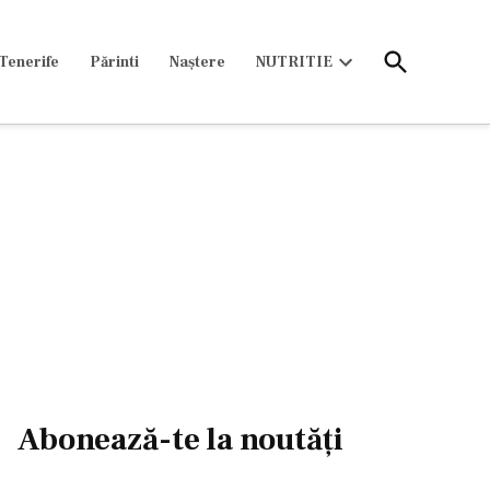
Open
Tenerife
Părinti
Naștere
NUTRITIE
Search
Open
dropdown
menu
Abonează-te la noutăți