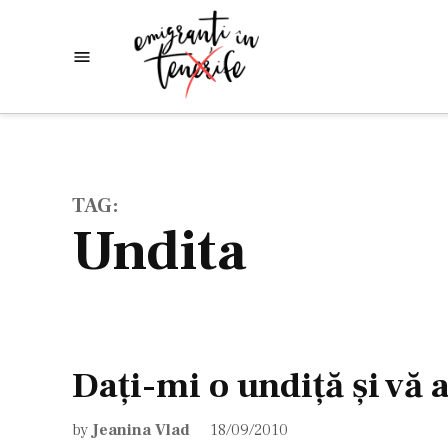
Skip
to
Emigranti
Descoperim
content
lumea
in
Tenerife
TAG:
undita
Daţi-mi o undiţă şi vă
by
Jeanina Vlad
18/09/2010