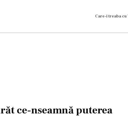
Care-i treaba cu 
 arăt ce-nseamnă puterea