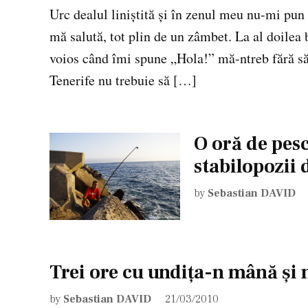
Urc dealul liniştită şi în zenul meu nu-mi pu
mă salută, tot plin de un zâmbet. La al doilea
voios când îmi spune „Hola!” mă-ntreb fără să 
Tenerife nu trebuie să […]
O oră de pesc
stabilopozii 
by
Sebastian DAVID
Trei ore cu undiţa-n mână şi n
by
Sebastian DAVID
21/03/2010