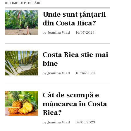
ULTIMELE POSTĂRI
Unde sunt țânțarii
din Costa Rica?
by
Jeanina Vlad
16/07/2023
Costa Rica stie mai
bine
by
Jeanina Vlad
10/06/2023
Cât de scumpă e
mâncarea în Costa
Rica?
by
Jeanina Vlad
04/06/2023