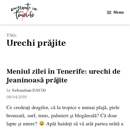
Skip
to
Menu
Emigranti
content
in
Tenerife
TAG:
urechi prăjite
Meniul zilei în Tenerife: urechi de
Jeaninoasă prăjite
by
Sebastian DAVID
08/04/2010
Ce credeaţi dragilor, că la tropice e numai plajă, piele
bronzată, surf, tenis, palmieri şi blogăreală? Că doar
lapte şi miere?
Apăi haideţi să vă arăt partea urâtă a