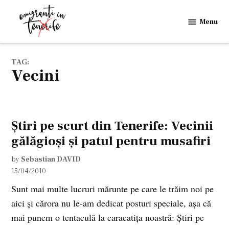
Skip
to
Menu
Emigranti
content
in
Tenerife
TAG:
vecini
Ştiri pe scurt din Tenerife: Vecinii
gălăgioşi şi patul pentru musafiri
by
Sebastian DAVID
15/04/2010
Sunt mai multe lucruri mărunte pe care le trăim noi pe
aici şi cărora nu le-am dedicat posturi speciale, aşa că
mai punem o tentaculă la caracatiţa noastră: Ştiri pe