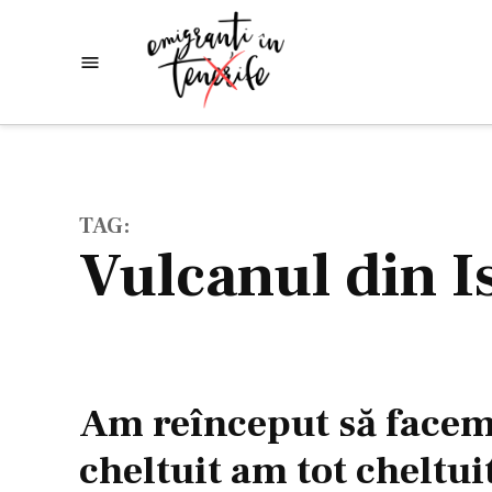
Skip
to
Emigranti
Descoperim
content
lumea
in
Tenerife
TAG:
vulcanul din 
Am reînceput să facem 
cheltuit am tot cheltui