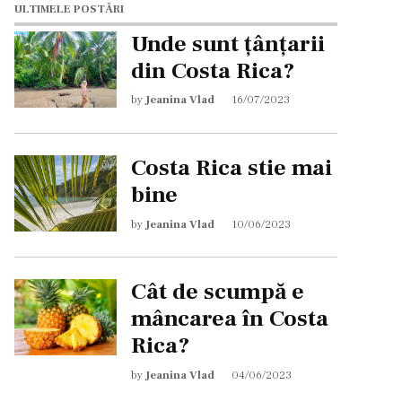
ULTIMELE POSTĂRI
Unde sunt țânțarii
din Costa Rica?
by
Jeanina Vlad
16/07/2023
Costa Rica stie mai
bine
by
Jeanina Vlad
10/06/2023
Cât de scumpă e
mâncarea în Costa
Rica?
by
Jeanina Vlad
04/06/2023