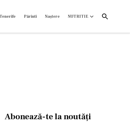
Open
Tenerife
Părinti
Naștere
NUTRITIE
Search
Open
dropdown
menu
Abonează-te la noutăți