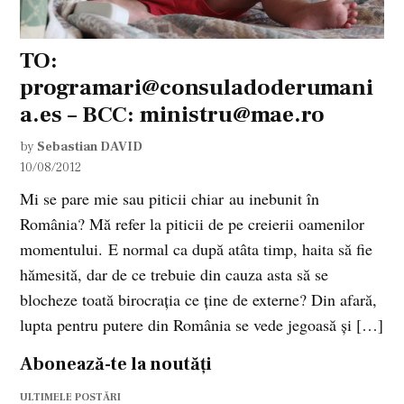
TO:
programari@consuladoderumani
a.es
– BCC:
ministru@mae.ro
by
Sebastian DAVID
10/08/2012
Mi se pare mie sau piticii chiar au inebunit în
România? Mă refer la piticii de pe creierii oamenilor
momentului. E normal ca după atâta timp, haita să fie
hămesită, dar de ce trebuie din cauza asta să se
blocheze toată birocrația ce ține de externe? Din afară,
lupta pentru putere din România se vede jegoasă și […]
Abonează-te la noutăți
ULTIMELE POSTĂRI