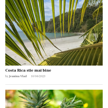
Costa Rica stie mai bine
by
Jeanina Vlad
10/06/2023