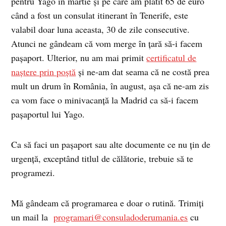
pentru Yago în martie și pe care am plătit 65 de euro
când a fost un consulat itinerant în Tenerife, este
valabil doar luna aceasta, 30 de zile consecutive.
Atunci ne gândeam că vom merge în țară să-i facem
pașaport. Ulterior, nu am mai primit
certificatul de
naștere prin poștă
și ne-am dat seama că ne costă prea
mult un drum în România, în august, așa că ne-am zis
ca vom face o minivacanță la Madrid ca să-i facem
pașaportul lui Yago.
Ca să faci un pașaport sau alte documente ce nu țin de
urgență, exceptând titlul de călătorie, trebuie să te
programezi.
Mă gândeam că programarea e doar o rutină. Trimiți
un mail la
programari@consuladoderumania.es
cu