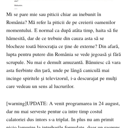
Mi se pare mie sau piticii chiar au inebunit în
România? Mă refer la piticii de pe creierii oamenilor
momentului. E normal ca după atâta timp, haita să fie
hămesită, dar de ce trebuie din cauza asta să se
blocheze toată birocrația ce ține de externe? Din afară,
lupta pentru putere din România se vede jegoasă și fără
scrupule. Nu mai e demult amuzantă. Bănuiesc că vara
asta fierbinte din țară, unde pe lângă caniculă mai
incinge spiritele și televizorul, i-a descurajat pe mulți
care vedeau un sens al lucrurilor.
[warning]UPDATE: A venit programarea in 24 august,
dar nu mai serveste pentur ca intre timp costul
calatoriei dus intors s-a triplat. In plus nu am primit
nicio lamurire la intrebarile formulate, doar un raspuns