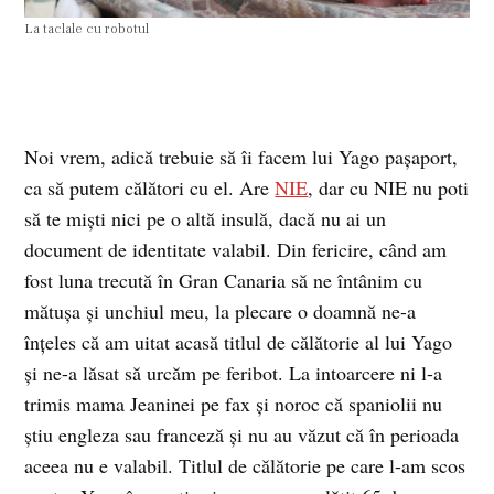
La taclale cu robotul
Noi vrem, adică trebuie să îi facem lui Yago pașaport,
ca să putem călători cu el. Are
NIE
, dar cu NIE nu poti
să te miști nici pe o altă insulă, dacă nu ai un
document de identitate valabil. Din fericire, când am
fost luna trecută în Gran Canaria să ne întânim cu
mătușa și unchiul meu, la plecare o doamnă ne-a
înțeles că am uitat acasă titlul de călătorie al lui Yago
și ne-a lăsat să urcăm pe feribot. La intoarcere ni l-a
trimis mama Jeaninei pe fax și noroc că spaniolii nu
știu engleza sau franceză și nu au văzut că în perioada
aceea nu e valabil. Titlul de călătorie pe care l-am scos