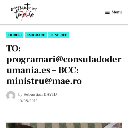
Skip
to
Menu
Emigranti
content
in
Tenerife
POSTED
DURERI
EMIGRARE
TENERIFE
IN
TO:
programari@consuladoder
umania.es
– BCC:
ministru@mae.ro
by
Sebastian DAVID
10/08/2012