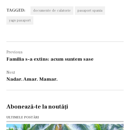
TAGGED:
documente de calatorie
pasaport spania
yago pasaport
Navigare
Previous
în
Familia s-a extins: acum suntem sase
articole
Next
Nadar. Amar. Mamar.
Abonează-te la noutăți
ULTIMELE POSTĂRI