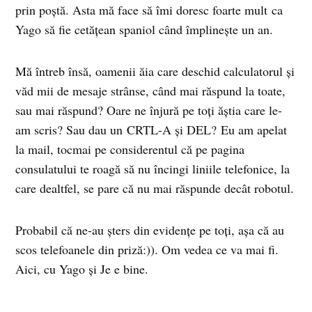
prin poștă. Asta mă face să îmi doresc foarte mult ca
Yago să fie cetățean spaniol când împlinește un an.
Mă întreb însă, oamenii ăia care deschid calculatorul și
văd mii de mesaje strânse, când mai răspund la toate,
sau mai răspund? Oare ne înjură pe toți ăștia care le-
am scris? Sau dau un CRTL-A și DEL? Eu am apelat
la mail, tocmai pe considerentul că pe pagina
consulatului te roagă să nu încingi liniile telefonice, la
care dealtfel, se pare că nu mai răspunde decât robotul.
Probabil că ne-au șters din evidențe pe toți, așa că au
scos telefoanele din priză:)). Om vedea ce va mai fi.
Aici, cu Yago și Je e bine.