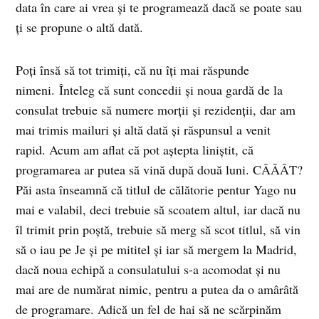
data în care ai vrea și te programează dacă se poate sau
ți se propune o altă dată.
Poți însă să tot trimiți, că nu îți mai răspunde
nimeni. Înteleg că sunt concedii și noua gardă de la
consulat trebuie să numere morții și rezidenții, dar am
mai trimis mailuri și altă dată și răspunsul a venit
rapid. Acum am aflat că pot aștepta liniștit, că
programarea ar putea să vină după două luni. CÂÂÂT?
Păi asta înseamnă că titlul de călătorie pentur Yago nu
mai e valabil, deci trebuie să scoatem altul, iar dacă nu
îl trimit prin poștă, trebuie să merg să scot titlul, să vin
să o iau pe Je și pe mititel și iar să mergem la Madrid,
dacă noua echipă a consulatului s-a acomodat și nu
mai are de numărat nimic, pentru a putea da o amârâtă
de programare. Adică un fel de hai să ne scărpinăm