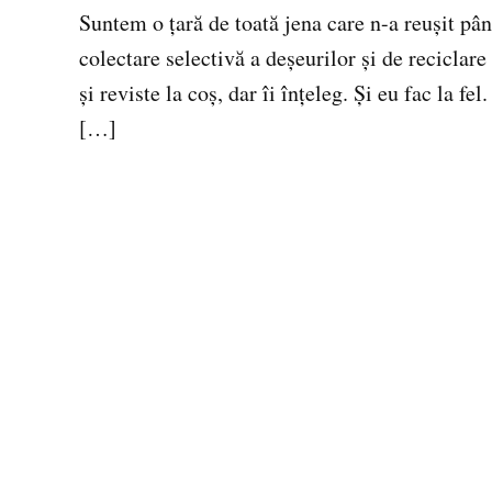
Suntem o ţară de toată jena care n-a reuşit pâ
colectare selectivă a deşeurilor şi de reciclar
şi reviste la coş, dar îi înţeleg. Şi eu fac la fe
[…]