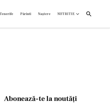
Open
Tenerife
Părinti
Naștere
NUTRITIE
Search
Open
dropdown
menu
Abonează-te la noutăți