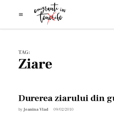
Skip
to
Emigranti
Descoperim
content
lumea
in
Tenerife
TAG:
ziare
Durerea ziarului din g
by
Jeanina Vlad
09/02/2010