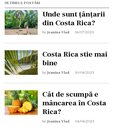
ULTIMELE POSTĂRI
Unde sunt țânțarii
din Costa Rica?
by
Jeanina Vlad
16/07/2023
Costa Rica stie mai
bine
by
Jeanina Vlad
10/06/2023
Cât de scumpă e
mâncarea în Costa
Rica?
by
Jeanina Vlad
04/06/2023