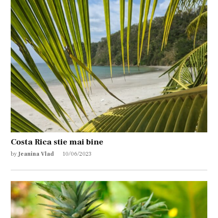
Costa Rica stie mai bine
by
Jeanina Vlad
10/06/2023