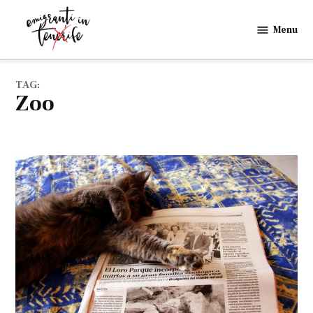
Skip
to
Menu
Emigranti
content
in
Tenerife
TAG:
zoo