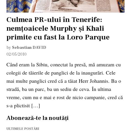
Culmea PR-ului în Tenerife:
nemţoaicele Murphy şi Khali
primite cu fast la Loro Parque
by
Sebastian DAVID
02/05/2010
Când eram la Sibiu, conectat la presă, mă amuzam cu
colegii de tăierile de panglici de la inaugurări. Cele
mai multe panglici cred că a tăiat Herr Johannis. Ba o
stradă, ba un parc, ba un sediu de ceva. În ultima
vreme, cum nu e mai e rost de nicio campanie, cred că
s-a plictisit […]
Abonează-te la noutăți
ULTIMELE POSTĂRI