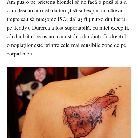
Am pus-o pe prietena blondei să ne facă o poză şi s-a
cam descurcat (trebuia totuşi să subexpun cu câteva
trepte sau să micşorez ISO, da’ aş fi ţinut-o din lucru
pe Teddy). Durerea a fost suportabilă, cu mici excepţii,
când a bătut pe os am cam strâns din dinţi. În dreptul
omoplaţilor este printre cele mai sensibile zone de pe
corpul meu.