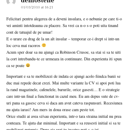
demostene
01/03/2010 at 16:21
Felicitari pentru alegerea de a deveni insulara, e o nebunie pe care ti-o
vei aminti intotdeauna cu placere. Sa vrei ca n-o s-o poti uita tinand
cont de tatuajul de pe umar!
E o urare cu drag de la un alt insular – temporar ce-i drept si intr-un
loc ceva mai racoros
Acum sper doar sa nu ajungi ca Robinson Crusoe, sa stai si sa te uiti
la cort intrebandu-te ce urmeaza in continuare. Din experienta iti spun
ca se poate
Important e sa te mobilizezi de indata ce ajungi acolo fiindca banii se
duc mai repede decat crezi. Mai multe variante la CV si apoi poti lua
la rand magazinele, cafenelele, barurile, orice gasesti… E o strategie
care intr-un final a functionat in cazul meu. Eu am depus sute de cv-
uri pana sa gasesc ceva si daca am avut cateva raspunsuri. Recesiunea
nu ajuta iarasi! Am mers in doua orase cam peste tot.
Orice studii ai avea si/sau experienta, intr-o tara straina initial nu prea
conteaza. Te ajuta dar minimal. Important e sa reusesti initial si sa te
mobilizezi puternic. Dupa aia vezi tu incotro poti s-o iei.