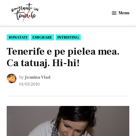
Skip
to
Menu
Emigranti
content
in
Tenerife
POSTED
BUNATATI
EMIGRARE
INTRISTING
IN
Tenerife e pe pielea mea.
Ca tatuaj. Hi-hi!
by
Jeanina Vlad
01/03/2010