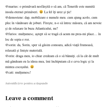
@marius: o primăvară nesfârşită o să am, că Tenerife este numită
insula eternei primăveri.
La fel îţi urez şi ţie!
@demostene: dap, mobilizare e numele meu. cum ajung acolo, cum
plec în vânătoare de joburi. Fireşte, n-o să întrec măsura, că am nevoie
şi de relaxare în buza Atlanticului, nu?
@furios: mulţumesc, aştept să se tragă că acum nu prea-mi place… în
loc de sepia e roz.
@sorin: da, Sorin, sper să găsim comoara, adică viaţă frumoasă,
relaxată şi linişte materială.
@orin: draga meu, io chiar credeam că o să bănuiţi. că la cât de mult
mă gândeam eu la ideea mea, îmi închipuiam că e ceva logic şi la
mintea cocoşului.
@cati: mulţumesc!
Autentifică-te pentru a răspunde
Leave a comment
Leave
a