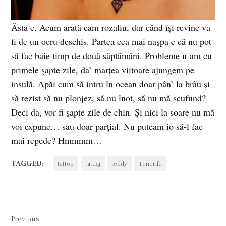
Ăsta e. Acum arată cam rozaliu, dar când îşi revine va
fi de un ocru deschis. Partea cea mai naşpa e că nu pot
să fac baie timp de două săptămâni. Probleme n-am cu
primele şapte zile, da’ marţea viitoare ajungem pe
insulă. Apăi cum să intru în ocean doar pân’ la brâu şi
să rezist să nu plonjez, să nu înot, să nu mă scufund?
Deci da, vor fi şapte zile de chin. Şi nici la soare nu mă
voi expune… sau doar parţial. Nu puteam io să-l fac
mai repede? Hmmmm…
TAGGED:
tattoo
tatuaj
teddy
Tenerife
Navigare
Previous
în