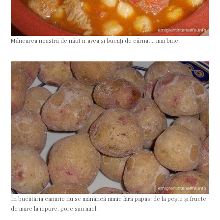
Mâncarea noastră de năut n-avea şi bucăţi de cârnat... mai bine.
În bucătăria canario nu se mănâncă nimic fără papas: de la peşte şi fructe
de mare la iepure, porc sau miel.