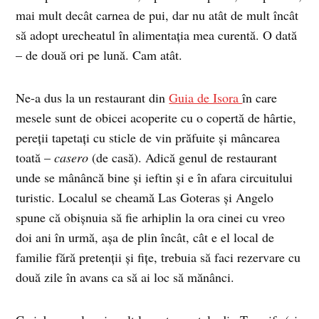
mai mult decât carnea de pui, dar nu atât de mult încât
să adopt urecheatul în alimentaţia mea curentă. O dată
– de două ori pe lună. Cam atât.
Ne-a dus la un restaurant din
Guia de Isora
în care
mesele sunt de obicei acoperite cu o copertă de hârtie,
pereţii tapetaţi cu sticle de vin prăfuite şi mâncarea
toată –
casero
(de casă). Adică genul de restaurant
unde se mânâncă bine şi ieftin şi e în afara circuitului
turistic. Localul se cheamă Las Goteras şi Angelo
spune că obişnuia să fie arhiplin la ora cinei cu vreo
doi ani în urmă, aşa de plin încât, cât e el local de
familie fără pretenţii şi fiţe, trebuia să faci rezervare cu
două zile în avans ca să ai loc să mănânci.