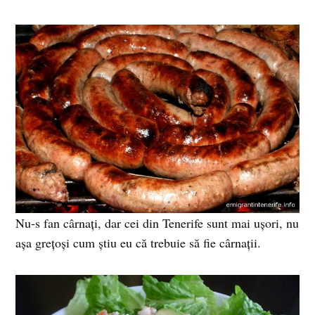
Nu-s fan cârnaţi, dar cei din Tenerife sunt mai uşori, nu
aşa greţoşi cum ştiu eu că trebuie să fie cârnaţii.