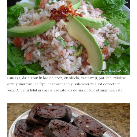
Cam aşa, da' cu ton în loc de orez, cu sfeclă, castraveţi, porumb, măsline
verzi şi morcov. De fapt, doar avocado şi salata verde sunt corecte în
poză. A, da, şi felul în care-s aşezate, că de aia am folosit imaginea asta.