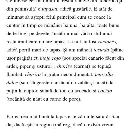
Ce iubesc cel mai mult la restaurantele din Tenerife (şi
din peninsulă) e
tapasul,
adică gustările. E atât de
minunat să aştepţi felul principal cum se coace la
cuptor în timp ce mănânci ba una, ba alta, toate bune
de te lingi pe degete, încât nu mai văd rostul unui
restaurant care nu are tapas. La noi au fost
raciones,
adică porţii mari de tapas. Şi am mâncat
tostada
(pâine
uşor prăjită) cu
mojo rojo
(sos special canario făcut din
ardei, piper şi usturoi),
chorizo
(cârnat) pe tepuşă
flambat,
chorizo
la grătar necondimentat,
morcilla
dulce
(sau sângerete dar făcut cu zahăr şi nucă) dat
puţin la cuptor, salată de ton cu avocado şi
cocido
(tocăniţă de năut cu carne de porc).
Partea cea mai bună la tapas este că nu te satură. Sau
da, dacă eşti la regim (mă rog, dacă o exista vreun