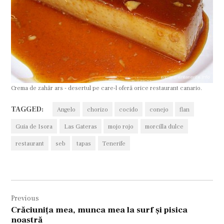
Crema de zahăr ars - desertul pe care-l oferă orice restaurant canario.
TAGGED:
Angelo
chorizo
cocido
conejo
flan
Guia de Isora
Las Gateras
mojo rojo
morcilla dulce
restaurant
seb
tapas
Tenerife
Navigare
Previous
în
Crăciuniţa mea, munca mea la surf şi pisica
articole
noastră