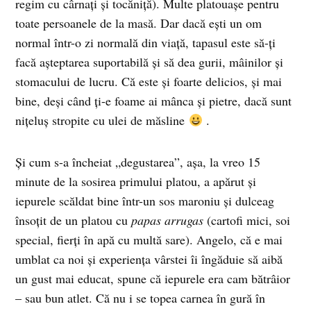
regim cu cârnaţi şi tocăniţă). Multe platouaşe pentru
toate persoanele de la masă. Dar dacă eşti un om
normal într-o zi normală din viaţă, tapasul este să-ţi
facă aşteptarea suportabilă şi să dea gurii, mâinilor şi
stomacului de lucru. Că este şi foarte delicios, şi mai
bine, deşi când ţi-e foame ai mânca şi pietre, dacă sunt
niţeluş stropite cu ulei de măsline
.
Şi cum s-a încheiat „degustarea”, aşa, la vreo 15
minute de la sosirea primului platou, a apărut şi
iepurele scăldat bine într-un sos maroniu şi dulceag
însoţit de un platou cu
papas arrugas
(cartofi mici, soi
special, fierţi în apă cu multă sare). Angelo, că e mai
umblat ca noi şi experienţa vârstei îi îngăduie să aibă
un gust mai educat, spune că iepurele era cam bătrâior
– sau bun atlet. Că nu i se topea carnea în gură în