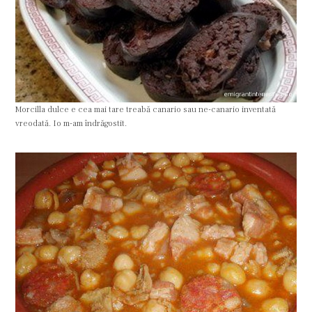
Morcilla dulce e cea mai tare treabă canario sau ne-canario inventată
vreodată. Io m-am îndrăgostit.