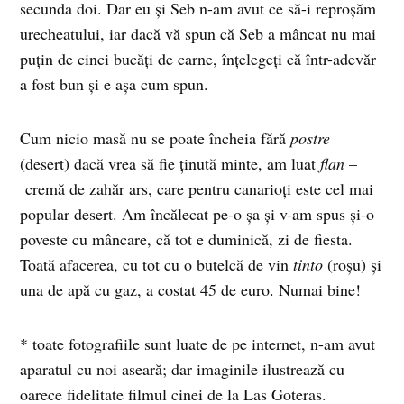
secunda doi. Dar eu şi Seb n-am avut ce să-i reproşăm
urecheatului, iar dacă vă spun că Seb a mâncat nu mai
puţin de cinci bucăţi de carne, înţelegeţi că într-adevăr
a fost bun şi e aşa cum spun.
Cum nicio masă nu se poate încheia fără
postre
(desert) dacă vrea să fie ţinută minte, am luat
flan
–
cremă de zahăr ars, care pentru canarioţi este cel mai
popular desert. Am încălecat pe-o şa şi v-am spus şi-o
poveste cu mâncare, că tot e duminică, zi de fiesta.
Toată afacerea, cu tot cu o butelcă de vin
tinto
(roşu) şi
una de apă cu gaz, a costat 45 de euro. Numai bine!
* toate fotografiile sunt luate de pe internet, n-am avut
aparatul cu noi aseară; dar imaginile ilustrează cu
oarece fidelitate filmul cinei de la Las Goteras.