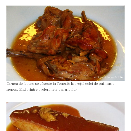
Carnea de iepure se găseşte în Tenerife la preţul celei de pui, mas o
menos, fiind printre preferinţele canarioţilor