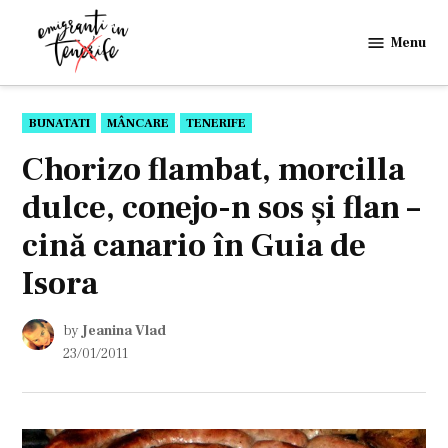
Skip
to
Menu
Emigranti
content
in
Tenerife
POSTED
BUNATATI
MÂNCARE
TENERIFE
IN
Chorizo flambat, morcilla
dulce, conejo-n sos şi flan –
cină canario în Guia de
Isora
by
Jeanina Vlad
23/01/2011