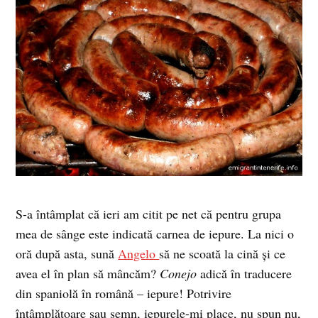
S-a întâmplat că ieri am citit pe net că pentru grupa
mea de sânge este indicată carnea de iepure. La nici o
oră după asta, sună
Angelo
să ne scoată la cină şi ce
avea el în plan să mâncăm?
Conejo
adică în traducere
din spaniolă în română – iepure! Potrivire
întâmplătoare sau semn, iepurele-mi place, nu spun nu,