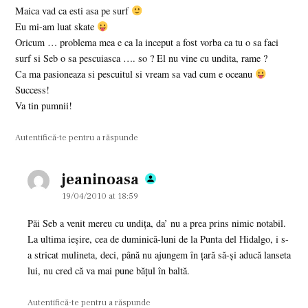
Maica vad ca esti asa pe surf
Eu mi-am luat skate
Oricum … problema mea e ca la inceput a fost vorba ca tu o sa faci
surf si Seb o sa pescuiasca …. so ? El nu vine cu undita, rame ?
Ca ma pasioneaza si pescuitul si vream sa vad cum e oceanu
Success!
Va tin pumnii!
Autentifică-te pentru a răspunde
jeaninoasa
says:
19/04/2010 at 18:59
Păi Seb a venit mereu cu undiţa, da’ nu a prea prins nimic notabil.
La ultima ieşire, cea de duminică-luni de la Punta del Hidalgo, i s-
a stricat mulineta, deci, până nu ajungem în ţară să-şi aducă lanseta
lui, nu cred că va mai pune băţul în baltă.
Autentifică-te pentru a răspunde