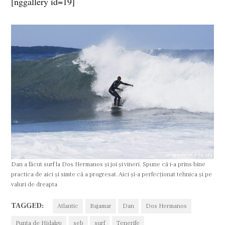
[nggallery id=19]
Dan a făcut surf la Dos Hermanos şi joi şi vineri. Spune că i-a prins bine
practica de aici şi simte că a progresat. Aici şi-a perfecţionat tehnica şi pe
valuri de dreapta
TAGGED:
Atlantic
Bajamar
Dan
Dos Hermanos
Punta de Hidalgo
seb
surf
Tenerife