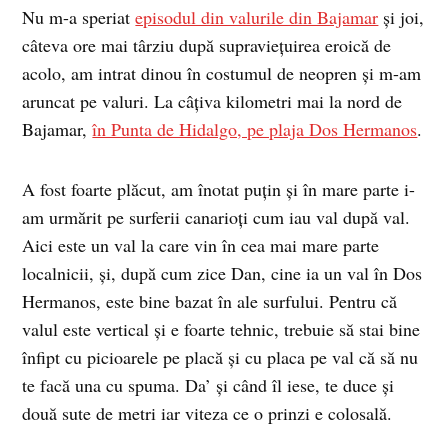
Nu m-a speriat
episodul din valurile din Bajamar
şi joi,
câteva ore mai târziu după supravieţuirea eroică de
acolo, am intrat dinou în costumul de neopren şi m-am
aruncat pe valuri. La câţiva kilometri mai la nord de
Bajamar,
în Punta de Hidalgo, pe plaja Dos Hermanos
.
A fost foarte plăcut, am înotat puţin şi în mare parte i-
am urmărit pe surferii canarioţi cum iau val după val.
Aici este un val la care vin în cea mai mare parte
localnicii, şi, după cum zice Dan, cine ia un val în Dos
Hermanos, este bine bazat în ale surfului. Pentru că
valul este vertical şi e foarte tehnic, trebuie să stai bine
înfipt cu picioarele pe placă şi cu placa pe val că să nu
te facă una cu spuma. Da’ şi când îl iese, te duce şi
două sute de metri iar viteza ce o prinzi e colosală.