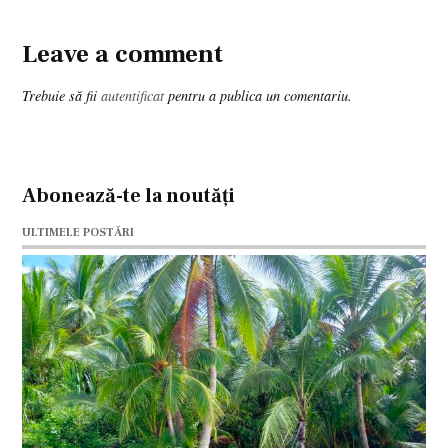
Leave a comment
Leave
a
Trebuie să fii
autentificat
pentru a publica un comentariu.
comment
Abonează-te la noutăți
ULTIMELE POSTĂRI