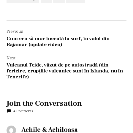
Navigare
Previous
în
Cum era să mor înecată la surf, în valul din
articole
Bajamar (update video)
Next
Vulcanul Teide, văzut de pe autostradă (din
fericire, erupţiile vulcanice sunt în Islanda, nu în
Tenerife)
Join the Conversation
4 Comments
Achile & Achiloasa
says: