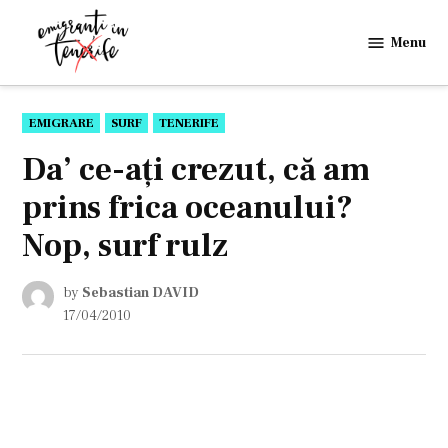
Skip
to
Menu
Emigranti
content
in
Tenerife
POSTED
EMIGRARE
SURF
TENERIFE
IN
Da’ ce-aţi crezut, că am
prins frica oceanului?
Nop, surf rulz
by
Sebastian DAVID
17/04/2010