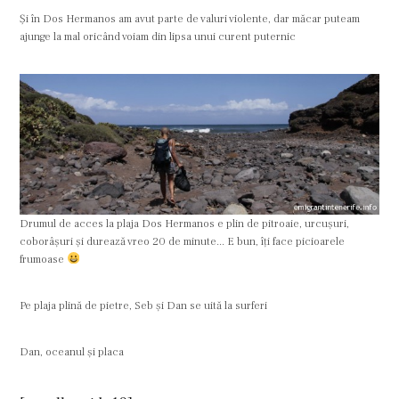
Şi în Dos Hermanos am avut parte de valuri violente, dar măcar puteam
ajunge la mal oricând voiam din lipsa unui curent puternic
Drumul de acces la plaja Dos Hermanos e plin de pitroaie, urcuşuri,
coborâşuri şi durează vreo 20 de minute... E bun, îţi face picioarele
frumoase
Pe plaja plină de pietre, Seb şi Dan se uită la surferi
Dan, oceanul şi placa