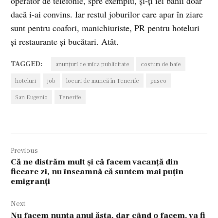
operator de telefonie, spre exemplu, şi-ţi iei banii doar
dacă i-ai convins. Iar restul joburilor care apar în ziare
sunt pentru coafori, manichiuriste, PR pentru hoteluri
şi restaurante şi bucătari. Atât.
TAGGED:
anunţuri de mica publicitate
costum de baie
hoteluri
job
locuri de muncă în Tenerife
paseo
San Eugenio
Tenerife
Navigare
Previous
în
Că ne distrăm mult şi că facem vacanţă din
articole
fiecare zi, nu înseamnă că suntem mai puţin
emigranţi
Next
Nu facem nunta anul ăsta, dar când o facem, va fi