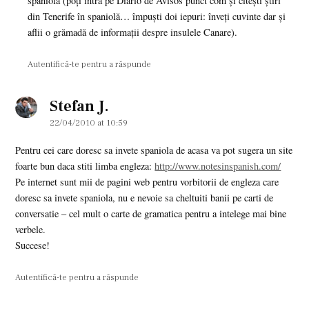
spaniolă (poţi intra pe Diario de Avisos punct com şi citeşti ştiri
din Tenerife în spaniolă… împuşti doi iepuri: înveţi cuvinte dar şi
aflii o grămadă de informaţii despre insulele Canare).
Autentifică-te pentru a răspunde
Stefan J.
says:
22/04/2010 at 10:59
Pentru cei care doresc sa invete spaniola de acasa va pot sugera un site
foarte bun daca stiti limba engleza:
http://www.notesinspanish.com/
Pe internet sunt mii de pagini web pentru vorbitorii de engleza care
doresc sa invete spaniola, nu e nevoie sa cheltuiti banii pe carti de
conversatie – cel mult o carte de gramatica pentru a intelege mai bine
verbele.
Succese!
Autentifică-te pentru a răspunde