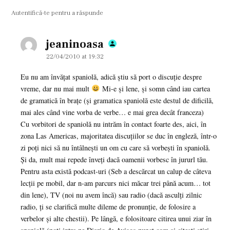
Autentifică-te pentru a răspunde
jeaninoasa
says:
22/04/2010 at 19:32
Eu nu am învăţat spaniolă, adică ştiu să port o discuţie despre
vreme, dar nu mai mult
Mi-e şi lene, şi somn când iau cartea
de gramatică în braţe (şi gramatica spaniolă este destul de dificilă,
mai ales când vine vorba de verbe… e mai grea decât franceza)
Cu vorbitori de spaniolă nu intrăm în contact foarte des, aici, în
zona Las Americas, majoritatea discuţiilor se duc în engleză, într-o
zi poţi nici să nu întâlneşti un om cu care să vorbeşti în spaniolă.
Şi da, mult mai repede înveţi dacă oamenii vorbesc în jururl tău.
Pentru asta există podcast-uri (Seb a descărcat un calup de câteva
lecţii pe mobil, dar n-am parcurs nici măcar trei până acum… tot
din lene), TV (noi nu avem încă) sau radio (dacă asculţi zilnic
radio, ţi se clarifică multe dileme de pronunţie, de folosire a
verbelor şi alte chestii). Pe lângă, e folositoare citirea unui ziar în