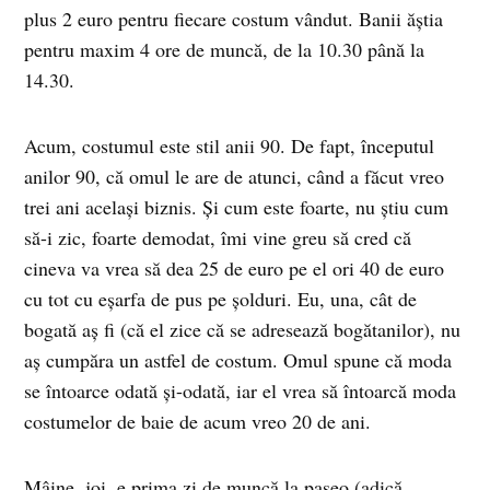
plus 2 euro pentru fiecare costum vândut. Banii ăştia
pentru maxim 4 ore de muncă, de la 10.30 până la
14.30.
Acum, costumul este stil anii 90. De fapt, începutul
anilor 90, că omul le are de atunci, când a făcut vreo
trei ani acelaşi biznis. Şi cum este foarte, nu ştiu cum
să-i zic, foarte demodat, îmi vine greu să cred că
cineva va vrea să dea 25 de euro pe el ori 40 de euro
cu tot cu eşarfa de pus pe şolduri. Eu, una, cât de
bogată aş fi (că el zice că se adresează bogătanilor), nu
aş cumpăra un astfel de costum. Omul spune că moda
se întoarce odată şi-odată, iar el vrea să întoarcă moda
costumelor de baie de acum vreo 20 de ani.
Mâine, joi, e prima zi de muncă la paseo (adică