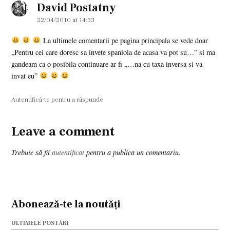
David Postatny
says:
22/04/2010 at 14:33
La ultimele comentarii pe pagina principala se vede doar
„Pentru cei care doresc sa invete spaniola de acasa va pot su…” si ma
gandeam ca o posibila continuare ar fi „…na cu taxa inversa si va
invat eu”
Autentifică-te pentru a răspunde
Leave a comment
Leave
a
Trebuie să fii
autentificat
pentru a publica un comentariu.
comment
Abonează-te la noutăți
ULTIMELE POSTĂRI