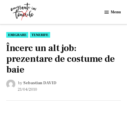
Skip
to
Menu
Emigranti
content
in
Tenerife
POSTED
EMIGRARE
TENERIFE
IN
Încerc un alt job:
prezentare de costume de
baie
by
Sebastian DAVID
21/04/2010