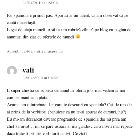
21/04/2010 at 23:06
Păi spaniola e primul pas. Apoi să ai un talent, că am observat că se
caută meseriaşii.
Legat de piaţa muncii, o să facem rubrică zilnică pe blog cu pagina de
anunţuri din ziar cu ofertele de muncă
Autentifică-te pentru a răspunde
vali
says:
22/04/2010 at 06:08
E super chestia cu rubrica de anunturi oferta job, mai vedem si noi
cum se manifesta piata.
Acuma am o intrebare, Je: cum te descurci cu spaniola? Cat de repede
ai prins de la vorbitori (banuiesc ca nu te-ai apucat de cursuri, nu?)
Eu mi-am descarcat diverse programele de spaniola dar nu prea am
chef sa invat… mi se pare usoara si ma gandesc ca o inveti mai repede
daca traiesti printre vorbitorii nativi. Ce zici?