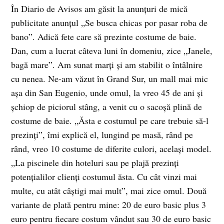
În Diario de Avisos am găsit la anunţuri de mică
publicitate anunţul „Se busca chicas por pasar roba de
bano”. Adică fete care să prezinte costume de baie.
Dan, cum a lucrat câteva luni în domeniu, zice „Janele,
bagă mare”. Am sunat marţi şi am stabilit o întâlnire
cu nenea. Ne-am văzut în Grand Sur, un mall mai mic
aşa din San Eugenio, unde omul, la vreo 45 de ani şi
şchiop de piciorul stâng, a venit cu o sacoşă plină de
costume de baie. „Ăsta e costumul pe care trebuie să-l
prezinţi”, îmi explică el, lungind pe masă, rând pe
rând, vreo 10 costume de diferite culori, acelaşi model.
„La piscinele din hoteluri sau pe plajă prezinţi
potenţialilor clienţi costumul ăsta. Cu cât vinzi mai
multe, cu atât câştigi mai mult”, mai zice omul. Două
variante de plată pentru mine: 20 de euro basic plus 3
euro pentru fiecare costum vândut sau 30 de euro basic