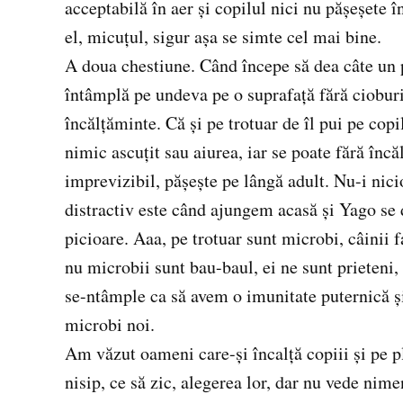
acceptabilă în aer şi copilul nici nu păşeşete î
el, micuţul, sigur aşa se simte cel mai bine.
A doua chestiune. Când începe să dea câte un p
întâmplă pe undeva pe o suprafaţă fără cioburi,
încălţăminte. Că şi pe trotuar de îl pui pe copi
nimic ascuţit sau aiurea, iar se poate fără încă
imprevizibil, păşeşte pe lângă adult. Nu-i nic
distractiv este când ajungem acasă şi Yago se 
picioare. Aaa, pe trotuar sunt microbi, câinii f
nu microbii sunt bau-baul, ei ne sunt prieteni,
se-ntâmple ca să avem o imunitate puternică şi
microbi noi.
Am văzut oameni care-şi încalţă copiii şi pe pl
nisip, ce să zic, alegerea lor, dar nu vede nim