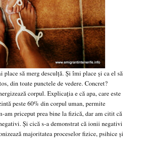
 place să merg desculţă. Şi îmi place şi ca el să
tos, din toate punctele de vedere. Concret?
rgizează corpul. Explicaţia e că apa, care este
ezintă peste 60% din corpul uman, permite
-am priceput prea bine la fizică, dar am citit că
egativi. Şi cică s-a demonstrat că ionii negativi
nizează majoritatea proceselor fizice, psihice şi