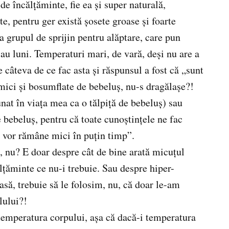
e încălţăminte, fie ea şi super naturală,
te, pentru ger există şosete groase şi foarte
 grupul de sprijin pentru alăptare, care pun
au luni. Temperaturi mari, de vară, deşi nu are a
 câteva de ce fac asta şi răspunsul a fost că „sunt
 mici şi bosumflate de bebeluş, nu-s dragălaşe?!
at în viaţa mea ca o tălpiţă de bebeluş) sau
bebeluş, pentru că toate cunoştinţele ne fac
i vor rămâne mici în puţin timp”.
, nu? E doar despre cât de bine arată micuţul
lţăminte ce nu-i trebuie. Sau despre hiper-
să, trebuie să le folosim, nu, că doar le-am
lului?!
 temperatura corpului, aşa că dacă-i temperatura