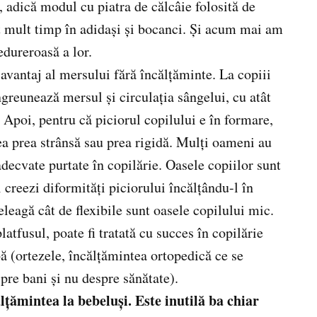
 adică modul cu piatra de călcâie folosită de
t mult timp în adidaşi şi bocanci. Şi acum mai am
edureroasă a lor.
avantaj al mersului fără încălţăminte. La copiii
greunează mersul şi circulaţia sângelui, cu atât
. Apoi, pentru că piciorul copilului e în formare,
ea prea strânsă sau prea rigidă. Mulţi oameni au
decvate purtate în copilărie. Oasele copiilor sunt
 creezi diformităţi piciorului încălţându-l în
eleagă cât de flexibile sunt oasele copilului mic.
atfusul, poate fi tratată cu succes în copilărie
ă (ortezele, încălţămintea ortopedică ce se
pre bani şi nu despre sănătate).
lţămintea la bebeluşi. Este inutilă ba chiar