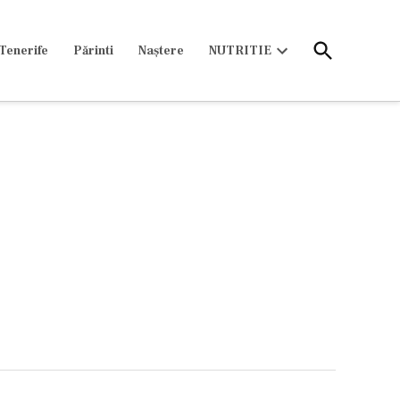
Open
Tenerife
Părinti
Naștere
NUTRITIE
Search
Open
dropdown
menu