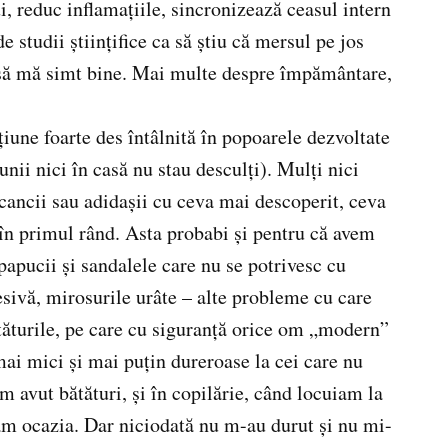
, reduc inflamaţiile, sincronizează ceasul intern
 studii ştiinţifice ca să ştiu că mersul pe jos
e să mă simt bine. Mai multe despre împământare,
ţiune foarte des întâlnită în popoarele dezvoltate
ii nici în casă nu stau desculţi). Mulţi nici
cancii sau adidaşii cu ceva mai descoperit, ceva
 în primul rând. Asta probabi şi pentru că avem
 papucii şi sandalele care nu se potrivesc cu
esivă, mirosurile urâte – alte probleme cu care
ăturile, pe care cu siguranţă orice om „modern”
mai mici şi mai puţin dureroase la cei care nu
 avut bătături, şi în copilărie, când locuiam la
am ocazia. Dar niciodată nu m-au durut şi nu mi-