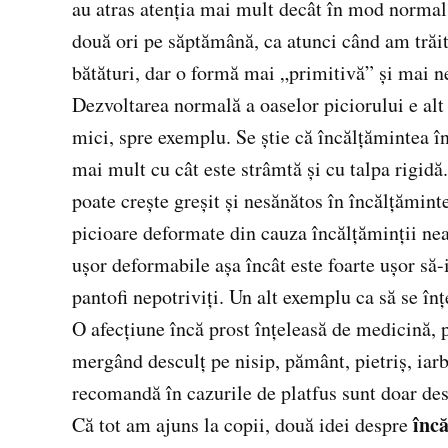
au atras atenţia mai mult decât în mod normal,
două ori pe săptămână, ca atunci când am trăi
bătături, dar o formă mai „primitivă” şi mai n
Dezvoltarea normală a oaselor piciorului e alt 
mici, spre exemplu. Se ştie că încălţămintea în
mai mult cu cât este strâmtă şi cu talpa rigidă
poate creşte greşit şi nesănătos în încălţămint
picioare deformate din cauza încălţăminţii nea
uşor deformabile aşa încât este foarte uşor să-i
pantofi nepotriviţi. Un alt exemplu ca să se înţ
O afecţiune încă prost înţeleasă de medicină, pl
mergând desculţ pe nisip, pământ, pietriş, iarb
recomandă în cazurile de platfus sunt doar des
încă
Că tot am ajuns la copii, două idei despre