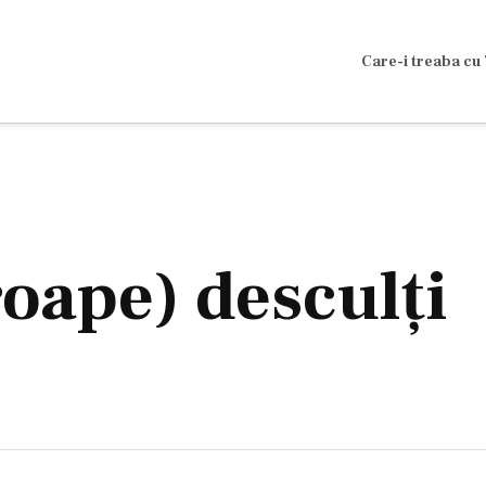
Care-i treaba cu 
oape) desculţi