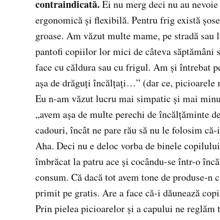
contraindicată.
Ei nu merg deci nu au nevoie d
ergonomică şi flexibilă. Pentru frig există şose
groase. Am văzut multe mame, pe stradă sau la
pantofi copiilor lor mici de câteva săptămâni s
face cu căldura sau cu frigul. Am şi întrebat pe
aşa de drăguţi încălţaţi…” (dar ce, picioarele
Eu n-am văzut lucru mai simpatic şi mai minun
„avem aşa de multe perechi de încălţăminte de 
cadouri, încât ne pare rău să nu le folosim că-
Aha. Deci nu e deloc vorba de binele copilului
îmbrăcat la patru ace şi cocându-se într-o încă
consum. Că dacă tot avem tone de produse-n ca
primit pe gratis. Are a face că-i dăunează copi
Prin pielea picioarelor şi a capului ne reglăm