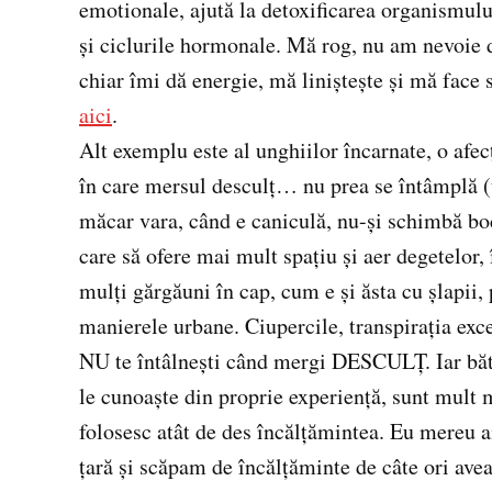
emotionale, ajută la detoxificarea organismului
şi ciclurile hormonale. Mă rog, nu am nevoie de
chiar îmi dă energie, mă linişteşte şi mă fac
aici
.
Alt exemplu este al unghiilor încarnate, o afec
în care mersul desculţ… nu prea se întâmplă (un
măcar vara, când e caniculă, nu-şi schimbă bo
care să ofere mai mult spaţiu şi aer degetelor,
mulţi gărgăuni în cap, cum e şi ăsta cu şlapii,
manierele urbane. Ciupercile, transpiraţia exc
NU te întâlneşti când mergi DESCULŢ. Iar băt
le cunoaşte din proprie experienţă, sunt mult 
folosesc atât de des încălţămintea. Eu mereu am
ţară şi scăpam de încălţăminte de câte ori ave