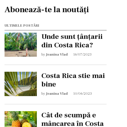
Abonează-te la noutăți
ULTIMELE POSTĂRI
Unde sunt țânțarii
din Costa Rica?
by
Jeanina Vlad
16/07/2023
Costa Rica stie mai
bine
by
Jeanina Vlad
10/06/2023
Cât de scumpă e
mâncarea în Costa