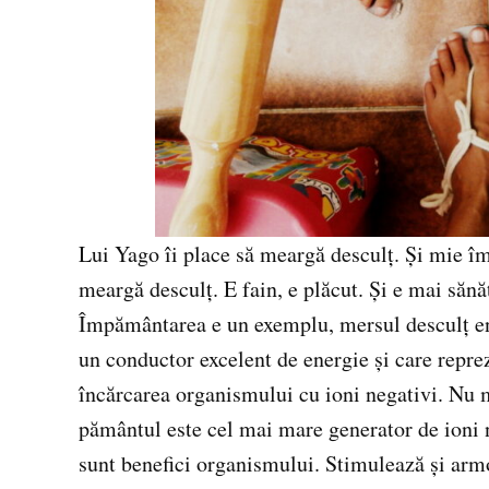
Lui Yago îi place să meargă desculţ. Şi mie îmi
meargă desculţ. E fain, e plăcut. Şi e mai sănă
Împământarea e un exemplu, mersul desculţ ene
un conductor excelent de energie şi care repr
încărcarea organismului cu ioni negativi. Nu m
pământul este cel mai mare generator de ioni n
sunt benefici organismului. Stimulează şi armo