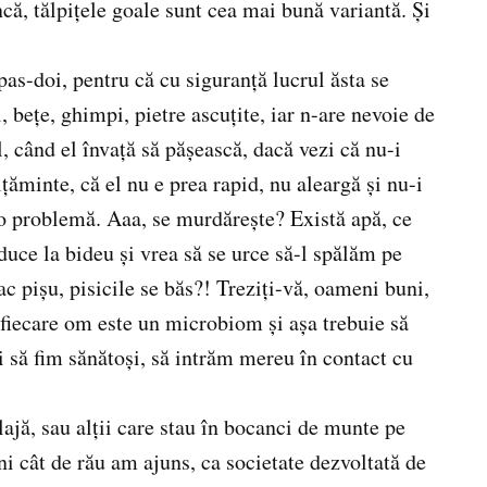
ncă, tălpiţele goale sunt cea mai bună variantă. Şi
as-doi, pentru că cu siguranţă lucrul ăsta se
 beţe, ghimpi, pietre ascuţite, iar n-are nevoie de
l, când el învaţă să păşească, dacă vezi că nu-i
lţăminte, că el nu e prea rapid, nu aleargă şi nu-i
io problemă. Aaa, se murdăreşte? Există apă, ce
duce la bideu şi vrea să se urce să-l spălăm pe
ac pişu, pisicile se băs?! Treziţi-vă, oameni buni,
 fiecare om este un microbiom şi aşa trebuie să
 să fim sănătoşi, să intrăm mereu în contact cu
ajă, sau alţii care stau în bocanci de munte pe
eni cât de rău am ajuns, ca societate dezvoltată de