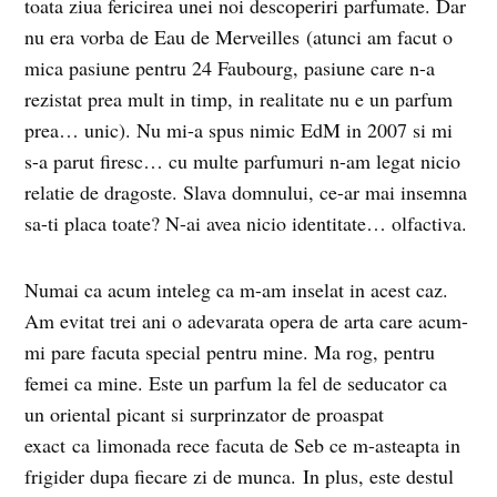
toata ziua fericirea unei noi descoperiri parfumate. Dar
nu era vorba de Eau de Merveilles (atunci am facut o
mica pasiune pentru 24 Faubourg, pasiune care n-a
rezistat prea mult in timp, in realitate nu e un parfum
prea… unic). Nu mi-a spus nimic EdM in 2007 si mi
s-a parut firesc… cu multe parfumuri n-am legat nicio
relatie de dragoste. Slava domnului, ce-ar mai insemna
sa-ti placa toate? N-ai avea nicio identitate… olfactiva.
Numai ca acum inteleg ca m-am inselat in acest caz.
Am evitat trei ani o adevarata opera de arta care acum-
mi pare facuta special pentru mine. Ma rog, pentru
femei ca mine. Este un parfum la fel de seducator ca
un oriental picant si surprinzator de proaspat
exact ca limonada rece facuta de Seb ce m-asteapta in
frigider dupa fiecare zi de munca. In plus, este destul