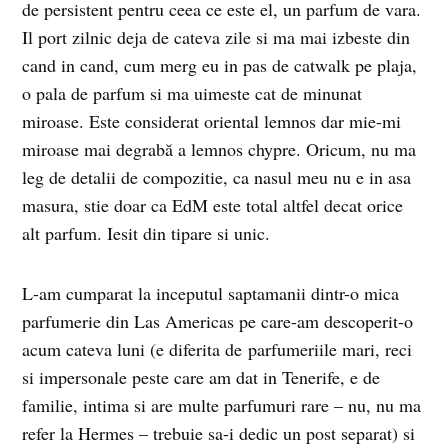
de persistent pentru ceea ce este el, un parfum de vara.
Il port zilnic deja de cateva zile si ma mai izbeste din
cand in cand, cum merg eu in pas de catwalk pe plaja,
o pala de parfum si ma uimeste cat de minunat
miroase. Este considerat oriental lemnos dar mie-mi
miroase mai degrabă a lemnos chypre. Oricum, nu ma
leg de detalii de compozitie, ca nasul meu nu e in asa
masura, stie doar ca EdM este total altfel decat orice
alt parfum. Iesit din tipare si unic.
L-am cumparat la inceputul saptamanii dintr-o mica
parfumerie din Las Americas pe care-am descoperit-o
acum cateva luni (e diferita de parfumeriile mari, reci
si impersonale peste care am dat in Tenerife, e de
familie, intima si are multe parfumuri rare – nu, nu ma
refer la Hermes – trebuie sa-i dedic un post separat) si