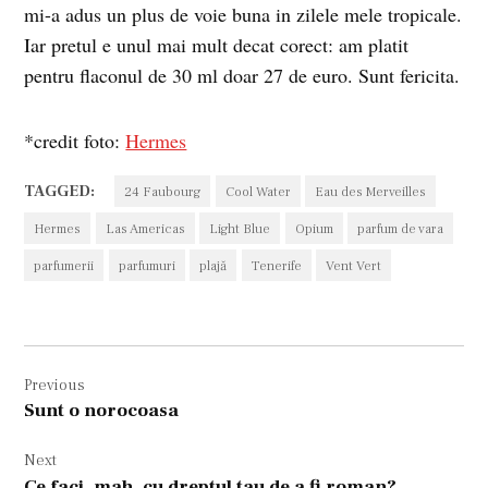
mi-a adus un plus de voie buna in zilele mele tropicale.
Iar pretul e unul mai mult decat corect: am platit
pentru flaconul de 30 ml doar 27 de euro. Sunt fericita.
*credit foto:
Hermes
TAGGED:
24 Faubourg
Cool Water
Eau des Merveilles
Hermes
Las Americas
Light Blue
Opium
parfum de vara
parfumerii
parfumuri
plajă
Tenerife
Vent Vert
Navigare
Previous
în
Sunt o norocoasa
articole
Next
Ce faci, mah, cu dreptul tau de a fi roman?