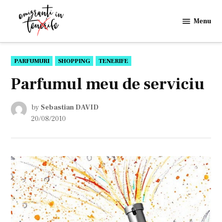
Skip
to
Menu
Emigranti
content
in
Tenerife
POSTED
PARFUMURI
SHOPPING
TENERIFE
IN
Parfumul meu de serviciu
by
Sebastian DAVID
20/08/2010