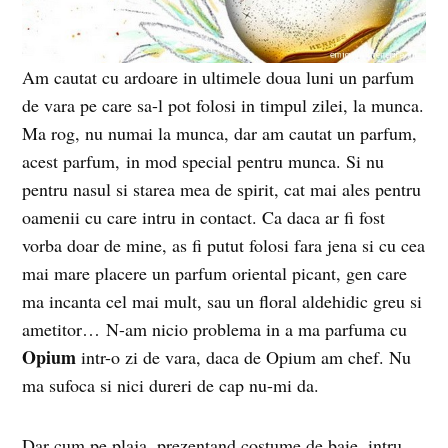
Am cautat cu ardoare in ultimele doua luni un parfum
de vara pe care sa-l pot folosi in timpul zilei, la munca.
Ma rog, nu numai la munca, dar am cautat un parfum,
acest parfum, in mod special pentru munca. Si nu
pentru nasul si starea mea de spirit, cat mai ales pentru
oamenii cu care intru in contact. Ca daca ar fi fost
vorba doar de mine, as fi putut folosi fara jena si cu cea
mai mare placere un parfum oriental picant, gen care
ma incanta cel mai mult, sau un floral aldehidic greu si
ametitor… N-am nicio problema in a ma parfuma cu
Opium
intr-o zi de vara, daca de Opium am chef. Nu
ma sufoca si nici dureri de cap nu-mi da.
Dar cum pe plaja, prezentand costume de baie, intru