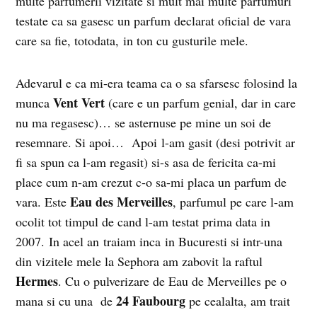
multe parfumerii vizitate si mult mai multe parfumuri
testate ca sa gasesc un parfum declarat oficial de vara
care sa fie, totodata, in ton cu gusturile mele.
Adevarul e ca mi-era teama ca o sa sfarsesc folosind la
Vent Vert
munca
(care e un parfum genial, dar in care
nu ma regasesc)… se asternuse pe mine un soi de
resemnare. Si apoi… Apoi l-am gasit (desi potrivit ar
fi sa spun ca l-am regasit) si-s asa de fericita ca-mi
place cum n-am crezut c-o sa-mi placa un parfum de
Eau des Merveilles
vara. Este
, parfumul pe care l-am
ocolit tot timpul de cand l-am testat prima data in
2007. In acel an traiam inca in Bucuresti si intr-una
din vizitele mele la Sephora am zabovit la raftul
Hermes
. Cu o pulverizare de Eau de Merveilles pe o
24 Faubourg
mana si cu una de
pe cealalta, am trait