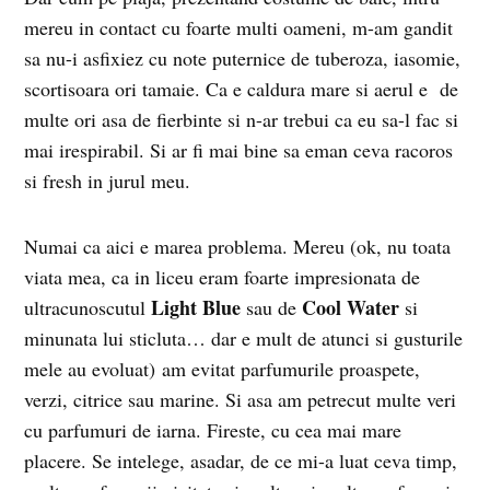
mereu in contact cu foarte multi oameni, m-am gandit
sa nu-i asfixiez cu note puternice de tuberoza, iasomie,
scortisoara ori tamaie. Ca e caldura mare si aerul e de
multe ori asa de fierbinte si n-ar trebui ca eu sa-l fac si
mai irespirabil. Si ar fi mai bine sa eman ceva racoros
si fresh in jurul meu.
Numai ca aici e marea problema. Mereu (ok, nu toata
viata mea, ca in liceu eram foarte impresionata de
Light Blue
Cool Water
ultracunoscutul
sau de
si
minunata lui sticluta… dar e mult de atunci si gusturile
mele au evoluat) am evitat parfumurile proaspete,
verzi, citrice sau marine. Si asa am petrecut multe veri
cu parfumuri de iarna. Fireste, cu cea mai mare
placere. Se intelege, asadar, de ce mi-a luat ceva timp,