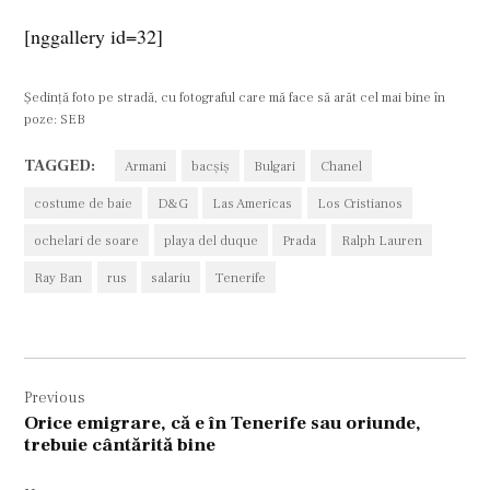
[nggallery id=32]
Şedinţă foto pe stradă, cu fotograful care mă face să arăt cel mai bine în
poze: SEB
TAGGED:
Armani
bacşiş
Bulgari
Chanel
costume de baie
D&G
Las Americas
Los Cristianos
ochelari de soare
playa del duque
Prada
Ralph Lauren
Ray Ban
rus
salariu
Tenerife
Navigare
Previous
în
Orice emigrare, că e în Tenerife sau oriunde,
articole
trebuie cântărită bine