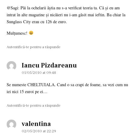
@Sagi: Păi la ochelarii ăştia nu s-a verificat teoria ta. Că şi eu am
intrat în alte magazine şi nicăieri nu i-am găsit mai ieftin. Ba chiar la
Sunglass City erau cu 126 de euro.
Mulţumesc!
Autentifică-te pentru a răspunde
Iancu Pizdareanu
says:
01/05/2010 at 09:48
Se numeste CHELTUIALA. Cand o sa crapi de foame, sa vezi cum nu
iei nici 15 euroi pe ei…
Autentifică-te pentru a răspunde
valentina
says:
02/05/2010 at 22:29