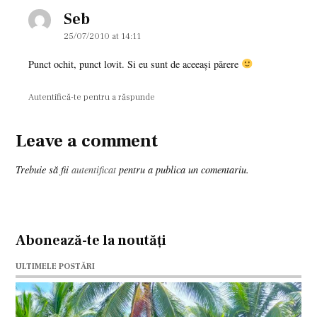
Seb
says:
25/07/2010 at 14:11
Punct ochit, punct lovit. Si eu sunt de aceeaşi părere
Autentifică-te pentru a răspunde
Leave a comment
Leave
a
Trebuie să fii
autentificat
pentru a publica un comentariu.
comment
Abonează-te la noutăți
ULTIMELE POSTĂRI