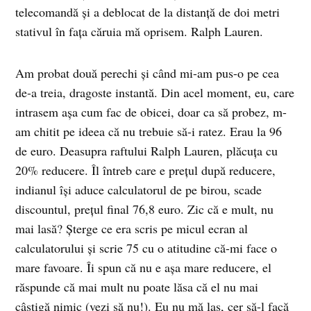
telecomandă şi a deblocat de la distanţă de doi metri
stativul în faţa căruia mă oprisem. Ralph Lauren.
Am probat două perechi şi când mi-am pus-o pe cea
de-a treia, dragoste instantă. Din acel moment, eu, care
intrasem aşa cum fac de obicei, doar ca să probez, m-
am chitit pe ideea că nu trebuie să-i ratez. Erau la 96
de euro. Deasupra raftului Ralph Lauren, plăcuţa cu
20% reducere. Îl întreb care e preţul după reducere,
indianul îşi aduce calculatorul de pe birou, scade
discountul, preţul final 76,8 euro. Zic că e mult, nu
mai lasă? Şterge ce era scris pe micul ecran al
calculatorului şi scrie 75 cu o atitudine că-mi face o
mare favoare. Îi spun că nu e aşa mare reducere, el
răspunde că mai mult nu poate lăsa că el nu mai
câştigă nimic (vezi să nu!). Eu nu mă las, cer să-l facă