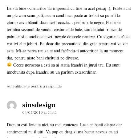
Le stă bine ochelarilor tăi impreună cu tine in acel peisaj :). Poate sunt
un pic cam scumputi, acum cand inca poate ar trebui sa puneti la
ciorap ceva bănuti,daca aveti ocazia… pentru zile negre. Poate se
termina sezonul de vandut costume de baie, sau de taiat frunze de
palmier si atunci o sa aveti nevoie de acele reverve. Cu siguranta că se
vor ivi alte joburi. Eu doar din precautie si din grija pentru voi va zic
asta. Mi-ar parea rau sa te aud facându-ti autocritica la un moment
dat, pentru niste bani cheltuiti pe diverse.
Ceeee norocoasa esti sa ai atatia leandri in jurul tau. Eu sunt
innebunita dupa leandri. au un parfum extraordinar.
Autentifică-te pentru a răspunde
sinsdesign
says:
04/05/2010 at 14:41
Daca tu esti fericita nici nu mai conteaza. Lasa ca banii dispar dar
sentimentul nu il uiti. Va pup cu drag si ma bucur nespus ca ati