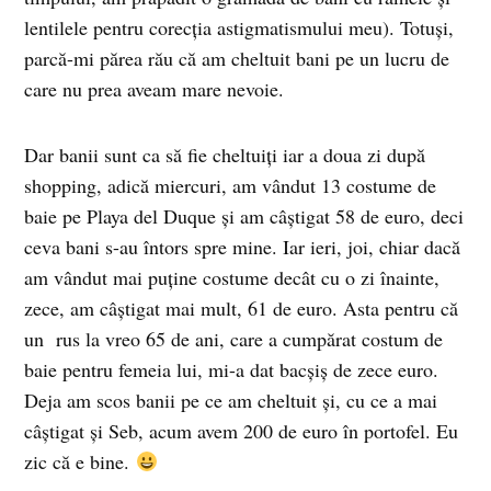
lentilele pentru corecţia astigmatismului meu). Totuşi,
parcă-mi părea rău că am cheltuit bani pe un lucru de
care nu prea aveam mare nevoie.
Dar banii sunt ca să fie cheltuiţi iar a doua zi după
shopping, adică miercuri, am vândut 13 costume de
baie pe Playa del Duque şi am câştigat 58 de euro, deci
ceva bani s-au întors spre mine. Iar ieri, joi, chiar dacă
am vândut mai puţine costume decât cu o zi înainte,
zece, am câştigat mai mult, 61 de euro. Asta pentru că
un rus la vreo 65 de ani, care a cumpărat costum de
baie pentru femeia lui, mi-a dat bacşiş de zece euro.
Deja am scos banii pe ce am cheltuit şi, cu ce a mai
câştigat şi Seb, acum avem 200 de euro în portofel. Eu
zic că e bine.