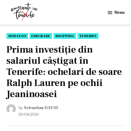
Skip
to
Menu
Emigranti
content
in
Tenerife
POSTED
BUNATATI
EMIGRARE
SHOPPING
TENERIFE
IN
Prima investiţie din
salariul câştigat în
Tenerife: ochelari de soare
Ralph Lauren pe ochii
Jeaninoasei
by
Sebastian DAVID
30/04/2010