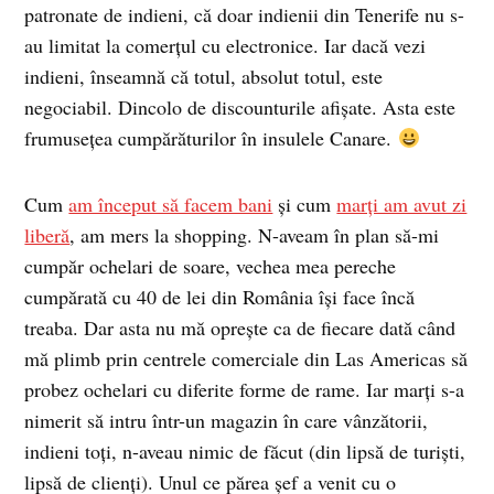
patronate de indieni, că doar indienii din Tenerife nu s-
au limitat la comerţul cu electronice. Iar dacă vezi
indieni, înseamnă că totul, absolut totul, este
negociabil. Dincolo de discounturile afişate. Asta este
frumuseţea cumpărăturilor în insulele Canare.
Cum
am început să facem bani
şi cum
marţi am avut zi
liberă
, am mers la shopping. N-aveam în plan să-mi
cumpăr ochelari de soare, vechea mea pereche
cumpărată cu 40 de lei din România îşi face încă
treaba. Dar asta nu mă opreşte ca de fiecare dată când
mă plimb prin centrele comerciale din Las Americas să
probez ochelari cu diferite forme de rame. Iar marţi s-a
nimerit să intru într-un magazin în care vânzătorii,
indieni toţi, n-aveau nimic de făcut (din lipsă de turişti,
lipsă de clienţi). Unul ce părea şef a venit cu o