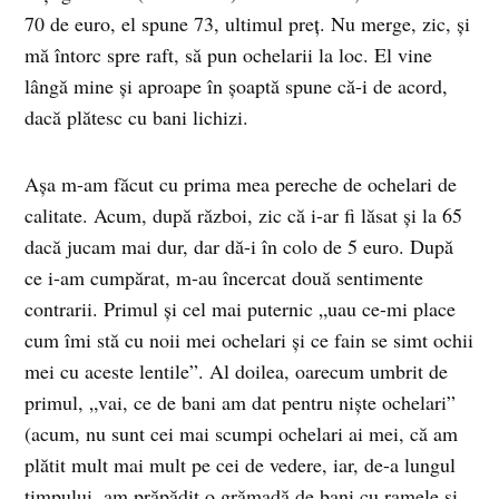
70 de euro, el spune 73, ultimul preţ. Nu merge, zic, şi
mă întorc spre raft, să pun ochelarii la loc. El vine
lângă mine şi aproape în şoaptă spune că-i de acord,
dacă plătesc cu bani lichizi.
Aşa m-am făcut cu prima mea pereche de ochelari de
calitate. Acum, după război, zic că i-ar fi lăsat şi la 65
dacă jucam mai dur, dar dă-i în colo de 5 euro. După
ce i-am cumpărat, m-au încercat două sentimente
contrarii. Primul şi cel mai puternic „uau ce-mi place
cum îmi stă cu noii mei ochelari şi ce fain se simt ochii
mei cu aceste lentile”. Al doilea, oarecum umbrit de
primul, „vai, ce de bani am dat pentru nişte ochelari”
(acum, nu sunt cei mai scumpi ochelari ai mei, că am
plătit mult mai mult pe cei de vedere, iar, de-a lungul
timpului, am prăpădit o grămadă de bani cu ramele şi