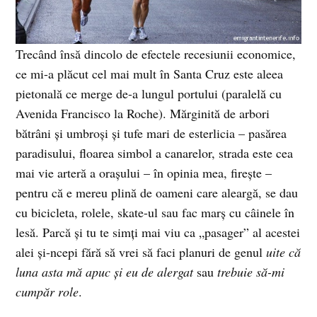
Trecând însă dincolo de efectele recesiunii economice,
ce mi-a plăcut cel mai mult în Santa Cruz este aleea
pietonală ce merge de-a lungul portului (paralelă cu
Avenida Francisco la Roche). Mărginită de arbori
bătrâni şi umbroşi şi tufe mari de esterlicia – pasărea
paradisului, floarea simbol a canarelor, strada este cea
mai vie arteră a oraşului – în opinia mea, fireşte –
pentru că e mereu plină de oameni care aleargă, se dau
cu bicicleta, rolele, skate-ul sau fac marş cu câinele în
lesă. Parcă şi tu te simţi mai viu ca „pasager” al acestei
alei şi-ncepi fără să vrei să faci planuri de genul
uite că
luna asta mă apuc şi eu de alergat
sau
trebuie să-mi
cumpăr role
.