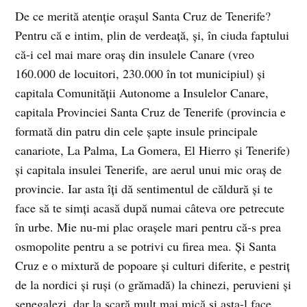
De ce merită atenţie oraşul Santa Cruz de Tenerife?
Pentru că e intim, plin de verdeaţă, şi, în ciuda faptului
că-i cel mai mare oraş din insulele Canare (vreo
160.000 de locuitori, 230.000 în tot municipiul) şi
capitala Comunităţii Autonome a Insulelor Canare,
capitala Provinciei Santa Cruz de Tenerife (provincia e
formată din patru din cele şapte insule principale
canariote, La Palma, La Gomera, El Hierro şi Tenerife)
şi capitala insulei Tenerife, are aerul unui mic oraş de
provincie. Iar asta îţi dă sentimentul de căldură şi te
face să te simţi acasă după numai câteva ore petrecute
în urbe. Mie nu-mi plac oraşele mari pentru că-s prea
osmopolite pentru a se potrivi cu firea mea. Şi Santa
Cruz e o mixtură de popoare şi culturi diferite, e pestriţ
de la nordici şi ruşi (o grămadă) la chinezi, peruvieni şi
senegalezi, dar la scară mult mai mică şi asta-l face