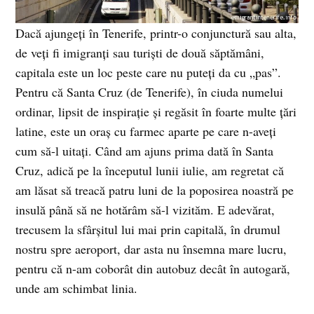
Dacă ajungeţi în Tenerife, printr-o conjunctură sau alta,
de veţi fi imigranţi sau turişti de două săptămâni,
capitala este un loc peste care nu puteţi da cu „pas”.
Pentru că Santa Cruz (de Tenerife), în ciuda numelui
ordinar, lipsit de inspiraţie şi regăsit în foarte multe ţări
latine, este un oraş cu farmec aparte pe care n-aveţi
cum să-l uitaţi. Când am ajuns prima dată în Santa
Cruz, adică pe la începutul lunii iulie, am regretat că
am lăsat să treacă patru luni de la poposirea noastră pe
insulă până să ne hotărâm să-l vizităm. E adevărat,
trecusem la sfârşitul lui mai prin capitală, în drumul
nostru spre aeroport, dar asta nu însemna mare lucru,
pentru că n-am coborât din autobuz decât în autogară,
unde am schimbat linia.