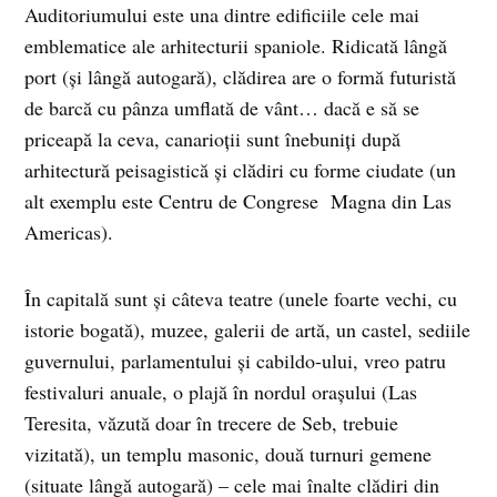
Auditoriumului este una dintre edificiile cele mai
emblematice ale arhitecturii spaniole. Ridicată lângă
port (şi lângă autogară), clădirea are o formă futuristă
de barcă cu pânza umflată de vânt… dacă e să se
priceapă la ceva, canarioţii sunt înebuniţi după
arhitectură peisagistică şi clădiri cu forme ciudate (un
alt exemplu este Centru de Congrese Magna din Las
Americas).
În capitală sunt şi câteva teatre (unele foarte vechi, cu
istorie bogată), muzee, galerii de artă, un castel, sediile
guvernului, parlamentului şi cabildo-ului, vreo patru
festivaluri anuale, o plajă în nordul oraşului (Las
Teresita, văzută doar în trecere de Seb, trebuie
vizitată), un templu masonic, două turnuri gemene
(situate lângă autogară) – cele mai înalte clădiri din