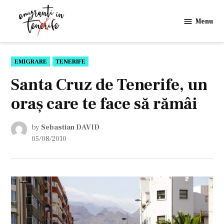
Skip
to
Menu
Emigranti
content
in
Tenerife
POSTED
EMIGRARE
TENERIFE
IN
Santa Cruz de Tenerife, un
oraş care te face să rămâi
by
Sebastian DAVID
05/08/2010