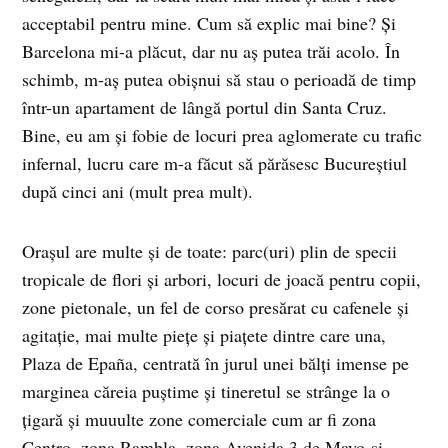
acceptabil pentru mine. Cum să explic mai bine? Şi
Barcelona mi-a plăcut, dar nu aş putea trăi acolo. În
schimb, m-aş putea obişnui să stau o perioadă de timp
într-un apartament de lângă portul din Santa Cruz.
Bine, eu am şi fobie de locuri prea aglomerate cu trafic
infernal, lucru care m-a făcut să părăsesc Bucureştiul
după cinci ani (mult prea mult).
Oraşul are multe şi de toate: parc(uri) plin de specii
tropicale de flori şi arbori, locuri de joacă pentru copii,
zone pietonale, un fel de corso presărat cu cafenele şi
agitaţie, mai multe pieţe şi piaţete dintre care una,
Plaza de Epaña, centrată în jurul unei bălţi imense pe
marginea căreia puştime şi tineretul se strânge la o
ţigară şi muuulte zone comerciale cum ar fi zona
Centro, zona Rambla, zona Avenida 3 de Mayo şi