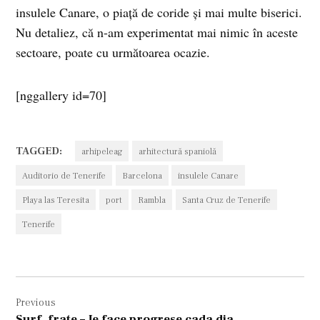
insulele Canare, o piaţă de coride şi mai multe biserici.
Nu detaliez, că n-am experimentat mai nimic în aceste
sectoare, poate cu următoarea ocazie.
[nggallery id=70]
TAGGED:
arhipeleag
arhitectură spaniolă
Auditorio de Tenerife
Barcelona
insulele Canare
Playa las Teresita
port
Rambla
Santa Cruz de Tenerife
Tenerife
Navigare
Previous
în
Surf, frate – Je face progrese cada dia