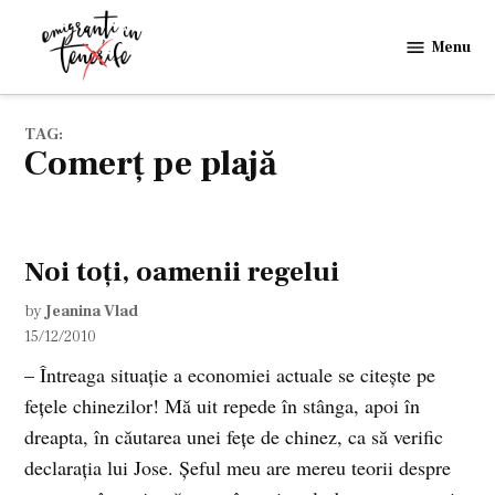
Skip
to
Menu
Emigranti
content
in
Tenerife
TAG:
comerţ pe plajă
Noi toţi, oamenii regelui
by
Jeanina Vlad
15/12/2010
– Întreaga situaţie a economiei actuale se citeşte pe
feţele chinezilor! Mă uit repede în stânga, apoi în
dreapta, în căutarea unei feţe de chinez, ca să verific
declaraţia lui Jose. Şeful meu are mereu teorii despre