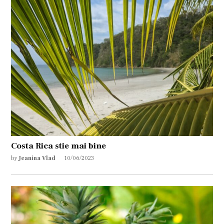
Costa Rica stie mai bine
by
Jeanina Vlad
10/06/2023