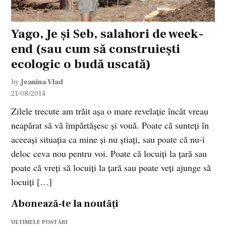
Yago, Je și Seb, salahori de week-
end (sau cum să construiești
ecologic o budă uscată)
by
Jeanina Vlad
21/08/2014
Zilele trecute am trăit așa o mare revelație încât vreau
neapărat să vă împărtășesc și vouă. Poate că sunteți în
aceeași situația ca mine și nu știați, sau poate că nu-i
deloc ceva nou pentru voi. Poate că locuiți la țară sau
poate că vreți să locuiți la țară sau poate veți ajunge să
locuiți […]
Abonează-te la noutăți
ULTIMELE POSTĂRI