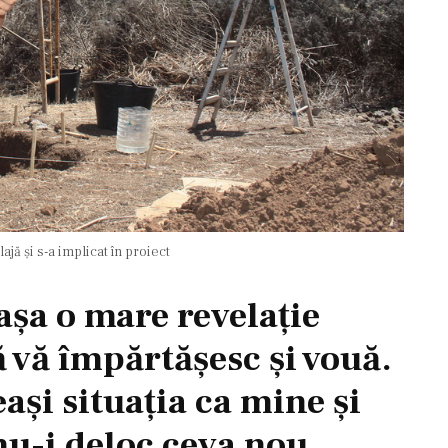
ajă și s-a implicat în proiect
 așa o mare revelație
 vă împărtășesc și vouă.
eași situația ca mine și
 nu-i deloc ceva nou