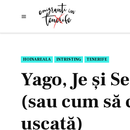
Skip
to
Emigranti
Descoperim
content
lumea
in
Tenerife
POSTED
HOINAREALA
INTRISTING
TENERIFE
IN
Yago, Je și S
(sau cum să 
uscată)