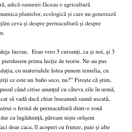
ră, adică oamenii făceau o agricultură
inamica plantelor, ecologică și care nu generează
ățăm ceva și despre permacultură și despre
m.
deja
lucrau. Erau vreo 5 cursanți, ca și noi, și 3
n, pierdusem prima lecție de teorie. Ne-au pus
ndația, cu materialele ăstea punem temelia, cu
știți ce este un baño seco, nu?” Firește că știm,
pusul când citise anunțul cu câteva zile în urmă,
ficat să vadă dacă chiar înseamnă saună uscată,
nstrui o fermă de permacultură dintr-o zonă
 dar cu îngăduință, păream niște orășeni
ci doar caca, îl acoperi cu frunze, paie și alte