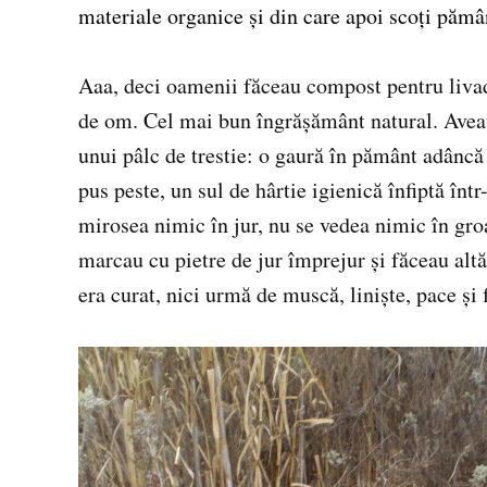
materiale organice și din care apoi scoți pămâ
Aaa, deci oamenii făceau compost pentru livada
de om. Cel mai bun îngrășământ natural. Aveau
unui pâlc de trestie: o gaură în pământ adâncă
pus peste, un sul de hârtie igienică înfiptă într
mirosea nimic în jur, nu se vedea nimic în gro
marcau cu pietre de jur împrejur și făceau altă
era curat, nici urmă de muscă, liniște, pace și f