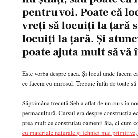
pentru voi. Poate că loc
vreți să locuiți la țară
locuiți la țară. Și atun
poate ajuta mult să vă 
Este vorba despre caca. Și locul unde facem ca
ce facem cu mirosul. Trebuie întâi de toate să 
Săptămâna trecută Seb a aflat de un curs în nor
permacultură. Cursul era despre construcția ec
prea mult ce construiau oamenii ăia, ci cum c
cu materiale naturale și tehnici mai primitive, 