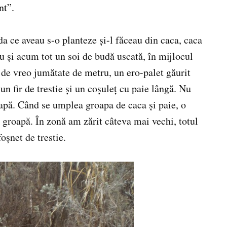
nt”.
 ce aveau s-o planteze și-l făceau din caca, caca
 și acum tot un soi de budă uscată, în mijlocul
 de vreo jumătate de metru, un ero-palet găurit
-un fir de trestie și un coșuleț cu paie lângă. Nu
apă. Când se umplea groapa de caca și paie, o
 groapă. În zonă am zărit câteva mai vechi, totul
oșnet de trestie.