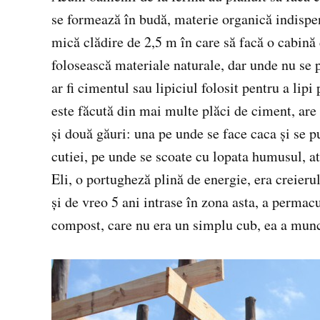
se formează în budă, materie organică indispens
mică clădire de 2,5 m în care să facă o cabină 
folosească materiale naturale, dar unde nu se 
ar fi cimentul sau lipiciul folosit pentru a lipi
este făcută din mai multe plăci de ciment, are
și două găuri: una pe unde se face caca și se pun
cutiei, pe unde se scoate cu lopata humusul, at
Eli, o portugheză plină de energie, era creierul
și de vreo 5 ani intrase în zona asta, a permacu
compost, care nu era un simplu cub, ea a muncit