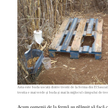
Asta este buda uscată dintre trestii de la ferma din El Sauzal
trestia e mai verde și buda și mai în mijlocul câmpului de tre
Acum oamenii de la fermă au plănuit să facă c