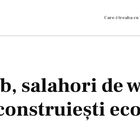
Care-i treaba cu 
eb, salahori de
construiești ec