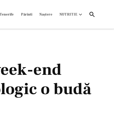
Open
Tenerife
Părinti
Naștere
NUTRITIE
Search
Open
dropdown
menu
 week-end
ologic o budă