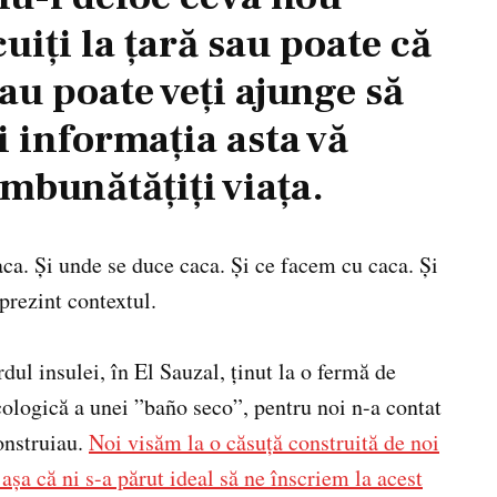
uiți la țară sau poate că
 sau poate veți ajunge să
ci informația asta vă
îmbunătățiți viața.
ca. Și unde se duce caca. Și ce facem cu caca. Și
prezint contextul.
dul insulei, în El Sauzal, ținut la o fermă de
ologică a unei ”baño seco”, pentru noi n-a contat
onstruiau.
Noi visăm la o căsuță construită de noi
așa că ni s-a părut ideal să ne înscriem la acest