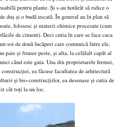
abilă pentru plante. Și s-au hotărât să ridice o
de duș și o budă uscată. În general au în plan să
poate, folosesc și materii chimice procesate (cum
 plăcile de ciment). Deci cutia în care se face caca
 un soi de două încăperi care comunică între ele,
 paie și frunze peste, și alta, la celălalt capăt al
unci când este gata. Una din proprietarele fermei,
 construcției, ea făcuse facultatea de arhitectură
lturii și bio-construcțiilor, ea desenase și cutia de
 cât toți la un loc.