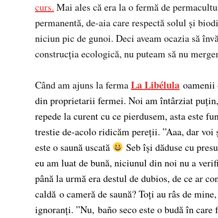
curs.
Mai ales că era la o fermă de permacultu
permanentă, de-aia care respectă solul și biod
niciun pic de gunoi. Deci aveam ocazia să înv
construcția ecologică, nu puteam să nu merge
La Libélula
Când am ajuns la ferma
oamenii 
din proprietarii fermei. Noi am întârziat puți
repede la curent cu ce pierdusem, asta este fu
trestie de-acolo ridicăm pereții. ”Aaa, dar voi 
este o saună uscată
Seb își dăduse cu presu
eu am luat de bună, niciunul din noi nu a veri
până la urmă era destul de dubios, de ce ar co
caldă o cameră de saună? Toți au râs de mine,
ignoranți. ”Nu, baño seco este o budă în care fa