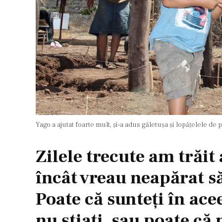
Yago a ajutat foarte mult, și-a adus găletușa și lopățelele de pl
Zilele trecute am trăit
încât vreau neapărat să
Poate că sunteți în ace
nu știați, sau poate că