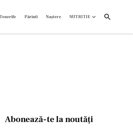
Open
Tenerife
Părinti
Naștere
NUTRITIE
Search
Open
dropdown
menu
Abonează-te la noutăți