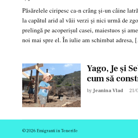
Păsărelele ciripesc ca-n crâng și-un câine latr
la capătul arid al văii verzi și nici urmă de z
prelingă pe acoperișul casei, maiestuos și ame
noi mai spre el. În iulie am schimbat adresa, 
Yago, Je și S
cum să const
by
Jeanina Vlad
21/
© 2026 Emigranti in Tenerife