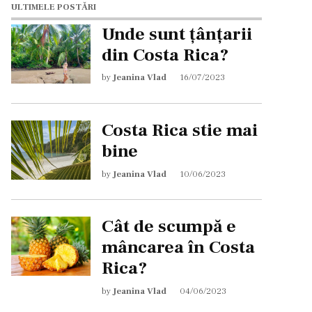
ULTIMELE POSTĂRI
Unde sunt țânțarii
din Costa Rica?
by
Jeanina Vlad
16/07/2023
Costa Rica stie mai
bine
by
Jeanina Vlad
10/06/2023
Cât de scumpă e
mâncarea în Costa
Rica?
by
Jeanina Vlad
04/06/2023