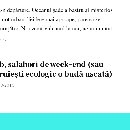
ă-n depărtare. Oceanul șade albastru și misterios
gomot urban. Teide e mai aproape, pare să se
nințător. N-a venit vulcanul la noi, ne-am mutat
[…]
eb, salahori de week-end (sau
ruiești ecologic o budă uscată)
08/2014